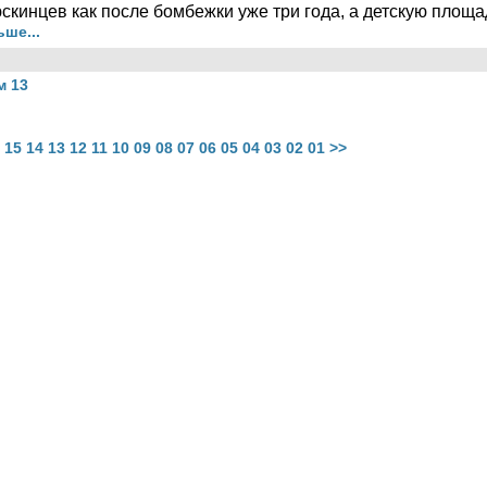
кинцев как после бомбежки уже три года, а детскую площадк
ше...
м 13
15
14
13
12
11
10
09
08
07
06
05
04
03
02
01
>>