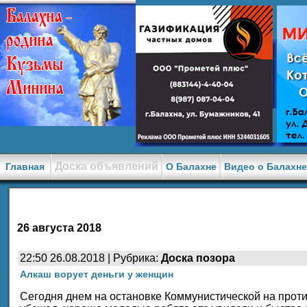
Доска объявлений
Главная
О Балахне
Видео о Балахн
26 августа 2018
22:50 26.08.2018 | Рубрика:
Доска позора
Алкаш ворует деньги у женщин
Сегодня днем на остановке Коммунистической на проти