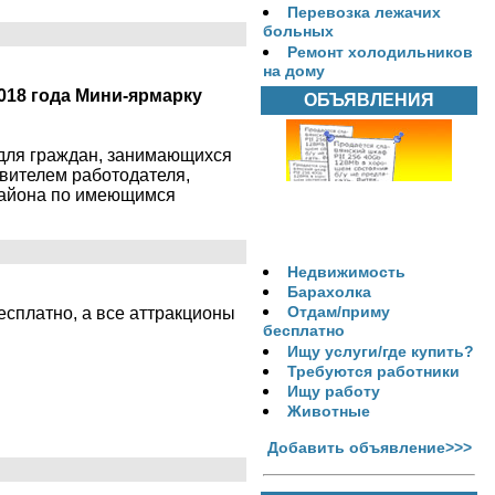
Перевозка лежачих
больных
Ремонт холодильников
на дому
2018 года Мини-ярмарку
ОБЪЯВЛЕНИЯ
) для граждан, занимающихся
авителем работодателя,
района по имеющимся
Недвижимость
Барахолка
Отдам/приму
есплатно, а все аттракционы
бесплатно
Ищу услуги/где купить?
Требуются работники
Ищу работу
Животные
Добавить объявление>>>