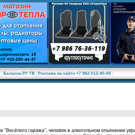
е
Балахна.РУ ТВ
Реклама на сайте +7 962-512-80-60
в "Весёлого гаража", человек в алкогольном опьянении укр