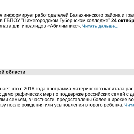
ия информирует работодателей Балахнинского района и гр
 в ГБПОУ "Нижегородском Губернском колледже"
24 октябр
оната для инвалидов «Абилимпикс».
Читать дальше...
ой области
ет, что с 2018 года программа материнского капитала ра
демографических мер по поддержке российских семей с де
ми семьям, в частности, предоставлены более широкие в
азу после рождения или усыновления второго ребенка.
Чита