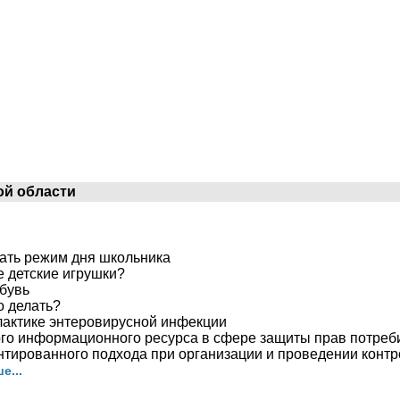
ой области
вать режим дня школьника
е детские игрушки?
обувь
о делать?
лактике энтеровирусной инфекции
ого информационного ресурса в сфере защиты прав потреб
нтированного подхода при организации и проведении конт
е...