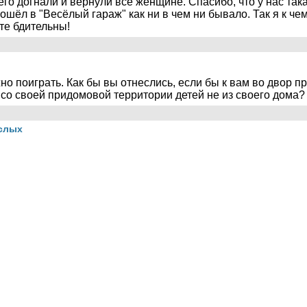
го догнали и вернули все женщине. Спасибо, что у нас так
пошёл в "Весёлый гараж" как ни в чем ни бывало. Так я к ч
ьте бдительны!
о поиграть. Как бы вы отнеслись, если бы к вам во двор пр
 со своей придомовой территории детей не из своего дома?
ослых