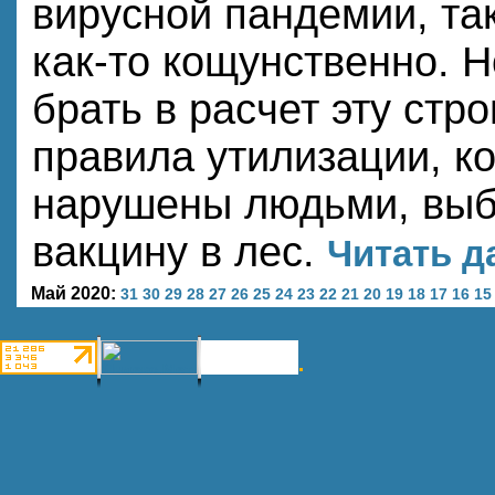
вирусной пандемии, та
как-то кощунственно. Н
брать в расчет эту стро
правила утилизации, к
нарушены людьми, вы
вакцину в лес.
Читать д
Май 2020:
31
30
29
28
27
26
25
24
23
22
21
20
19
18
17
16
15