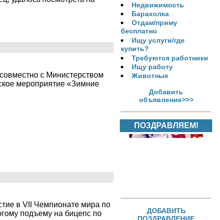
Недвижимость
Барахолка
Отдам/приму
бесплатно
Ищу услуги/где
купить?
Требуются работники
Ищу работу
 совместно с Министерством
Животные
ское мероприятие «Зимние
Добавить
объявление>>>
ПОЗДРАВЛЯЕМ!
стие в VII Чемпионате мира по
ДОБАВИТЬ
огому подъему на бицепс по
ПОЗДРАВЛЕНИЕ