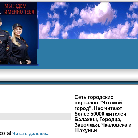
Сеть городских
порталов "Это мой
город". Нас читают
более 50000 жителей
Балахны, Городца,
Заволжья, Чкаловска и
Шахуньи.
асота!
Читать дальше...