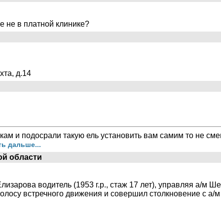
е не в платной клинике?
хта, д.14
кам и подосрали такую ель установить вам самим то не смеш
ь дальше...
ой области
Елизарова водитель (1953 г.р., стаж 17 лет), управляя а/м Ш
олосу встречного движения и совершил столкновение с а/м