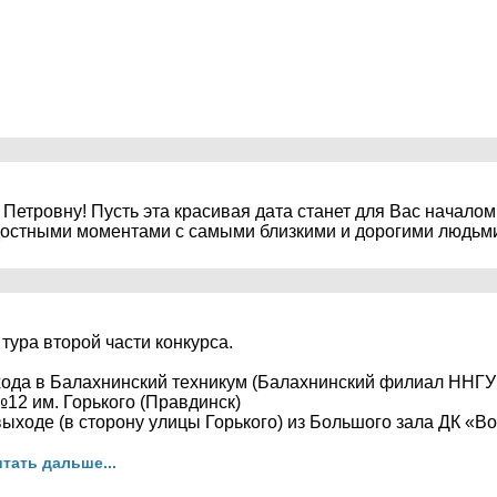
тровну! Пусть эта красивая дата станет для Вас началом
достными моментами с самыми близкими и дорогими людьми
тура второй части конкурса.
входа в Балахнинский техникум (Балахнинский филиал ННГУ
№12 им. Горького (Правдинск)
выходе (в сторону улицы Горького) из Большого зала ДК «В
тать дальше...