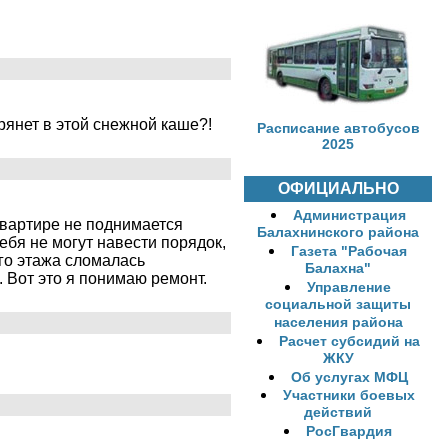
рянет в этой снежной каше?!
Расписание автобусов
2025
ОФИЦИАЛЬНО
Администрация
 квартире не поднимается
Балахнинского района
себя не могут навести порядок,
Газета "Рабочая
ого этажа сломалась
Балахна"
 Вот это я понимаю ремонт.
Управление
социальной защиты
населения района
Расчет субсидий на
ЖКУ
Об услугах МФЦ
Участники боевых
действий
РосГвардия