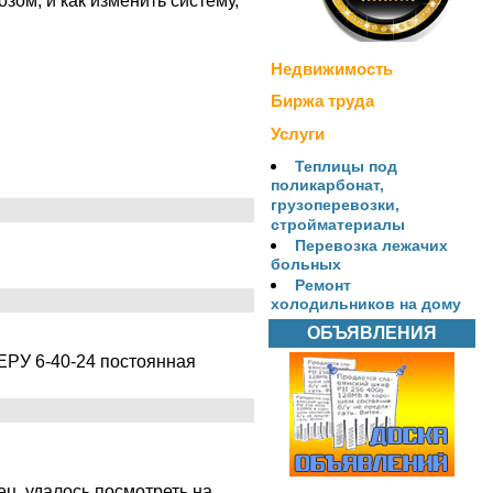
зом, и как изменить систему,
Недвижимость
Биржа труда
Услуги
Теплицы под
поликарбонат,
грузоперевозки,
стройматериалы
Перевозка лежачих
больных
Ремонт
холодильников на дому
ОБЪЯВЛЕНИЯ
МЕРУ 6-40-24 постоянная
ец, удалось посмотреть на