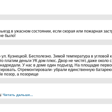
 выезд в ужасном состоянии, если скорая или пожарная заст
не было!
о ул. Кузнецкой. Бесполезно. Зимой температура в угловой
то платим деньги УК дом плюс. Двор не чистят, даже около 
 надоедали. У нас в доме один подъезд. На площадке перв
ировать. Отремонтировали- убрали единственную батарею.
Не позор, а позорище
у.
Читать дальше...