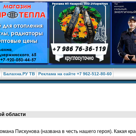
е
Балахна.РУ ТВ
Реклама на сайте +7 962-512-80-60
ой области
Романа Пискунова (названа в честь нашего героя). Какая кр