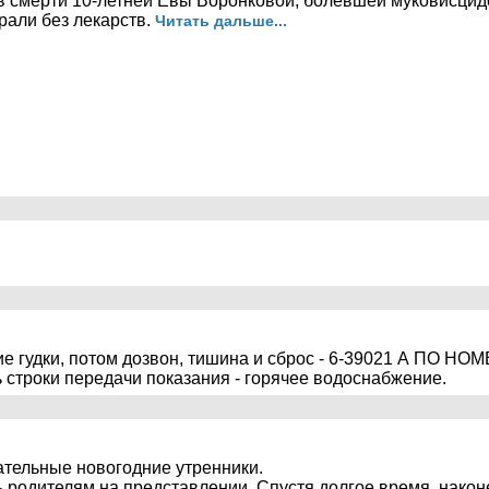
 в смерти 10-летней Евы Воронковой, болевшей муковисцидо
рали без лекарств.
Читать дальше...
кие гудки, потом дозвон, тишина и сброс - 6-39021 А ПО НО
 строки передачи показания - горячее водоснабжение.
тельные новогодние утренники.
 родителям на представлении. Спустя долгое время, након