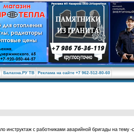
е
Балахна.РУ ТВ
Реклама на сайте +7 962-512-80-60
о инструктаж с работниками аварийной бригады на тему -с