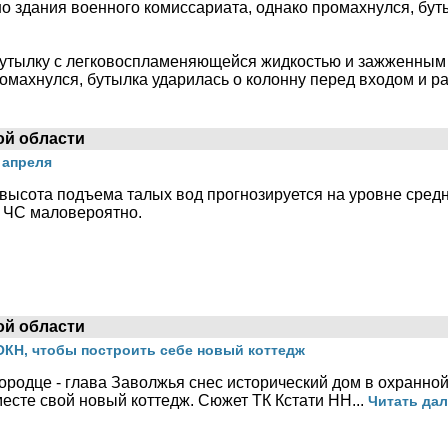
 здания военного комиссариата, однако промахнулся, буты
 бутылку с легковоспламеняющейся жидкостью и зажженным
омахнулся, бутылка ударилась о колонну перед входом и р
ой области
 апреля
высота подъема талых вод прогнозируется на уровне средн
 ЧС маловероятно.
ой области
ОКН, чтобы построить себе новый коттедж
ородце - глава Заволжья снес исторический дом в охранной
месте свой новый коттедж. Сюжет ТК Кстати НН...
Читать дал