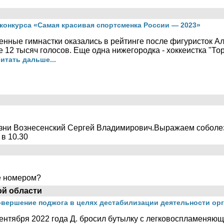
конкурса «Самая красивая спортсменка России — 2023»
нные гимнастки оказались в рейтинге после фигуристок А
 12 тысяч голосов. Еще одна нижегородка - хоккеистка "То
итать дальше...
жизни Вознесенский Сергей Владимирович.Выражаем собол
в 10.30
е номером?
ой области
овершение поджога в целях дестабилизации деятельности ор
сентября 2022 года Д. бросил бутылку с легковоспламеняю