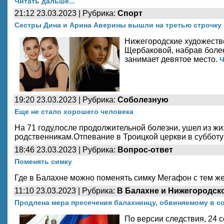
Читать дальше...
21:12 23.03.2023 | Рубрика:
Спорт
Сестры Дина и Арина Аверины вышли на третью строчку 
Нижегородские художестве
Щербаковой, набрав более
занимает девятое место.
Ч
19:20 23.03.2023 | Рубрика:
Соболезную
Еще не стало хорошего человека
На 71 году,после продолжительной болезни, ушел из 
родственникам.Отпевание в Троицкой церкви в субботу 
18:46 23.03.2023 | Рубрика:
Вопрос-ответ
Поменять симку
Где в Балахне можно поменять симку Мегафон с тем ж
11:10 23.03.2023 | Рубрика:
В Балахне и Нижегородск
Продлена мера пресечения балахнинцу, обвиняемому в с
По версии следствия, 24 