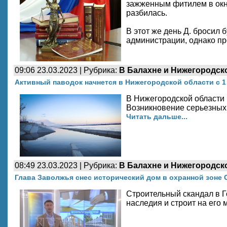
зажженным фитилем в окно
разбилась.
В этот же день Д. бросил
администрации, однако пр
09:06 23.03.2023 | Рубрика:
В Балахне и Нижегородск
Активный паводок начнется в Нижегородской области с 1
В Нижегородской области 
Возникновение серьезных
Читать дальше...
08:49 23.03.2023 | Рубрика:
В Балахне и Нижегородск
Глава Заволжья снес исторический дом в охранной зоне 
Строительный скандал в Г
наследия и строит на его 