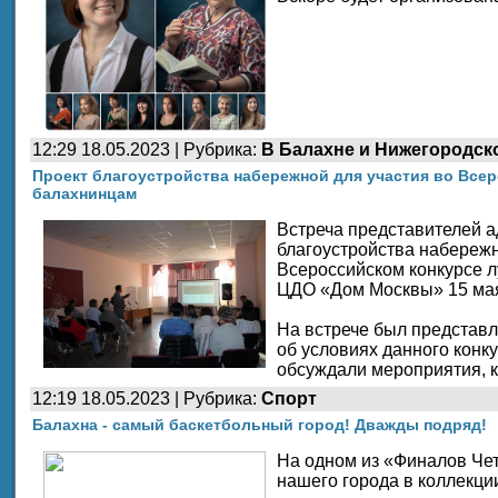
12:29 18.05.2023 | Рубрика:
В Балахне и Нижегородск
Проект благоустройства набережной для участия во Все
балахнинцам
Встреча представителей а
благоустройства набережн
Всероссийском конкурсе л
ЦДО «Дом Москвы» 15 ма
На встрече был представ
об условиях данного конк
обсуждали мероприятия, 
12:19 18.05.2023 | Рубрика:
Спорт
Балахна - самый баскетбольный город! Дважды подряд!
На одном из «Финалов Че
нашего города в коллекци