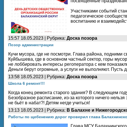
посвященные праздновани
Участниками событий ста
педагогическое сообществ
воспитанию и взаимодейс
15:57 18.05.2023 | Рубрика:
Доска позора
Позор администрации
Кучи мусора, где не посмотри. Глава района, подними 
Куйбышева, где в основном частный сектор, горы мусора
не лоббировать интересы регоператора с кем поназаклю
Деньги берут огромные, а услуги не выполняют. Пусть 
13:58 18.05.2023 | Рубрика:
Доска позора
Школа 6 ремонт!!!
Когда конец ремонта старого здания? В следующем году
Безобразное расписание, из-за которого ничего нельз
не бьёт в набат?! Детям негде учиться!
13:13 18.05.2023 | Рубрика:
В Балахне и Нижегородск
Работы по щебенению дорог проверил глава Балахнинск
Глава МСУ Балахнинского