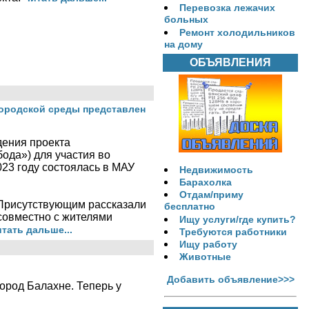
Перевозка лежачих
больных
Ремонт холодильников
на дому
ОБЪЯВЛЕНИЯ
городской среды представлен
дения проекта
бода») для участия во
23 году состоялась в МАУ
Недвижимость
Барахолка
Отдам/приму
 Присутствующим рассказали
бесплатно
 совместно с жителями
Ищу услуги/где купить?
тать дальше...
Требуются работники
Ищу работу
Животные
Добавить объявление>>>
род Балахне. Теперь у