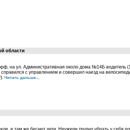
ой области
торф, на ул. Административная около дома №14Б водитель (197
е справился с управлением и совершил наезд на велосипед
).
Читать дальше...
ле, в там же бегают дети. Неужели трудно убрать у себя п