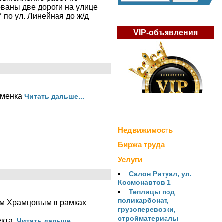
ованы две дороги на улице
 по ул. Линейная до ж/д
VIP-объявления
аменка
Читать дальше...
Недвижимость
Биржа труда
Услуги
Салон Ритуал, ул.
Космонавтов 1
Теплицы под
поликарбонат,
ом Храмцовым в рамках
грузоперевозки,
стройматериалы
екта.
Читать дальше...