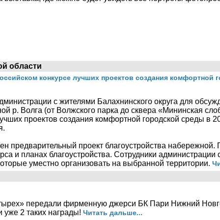
ой области
российском конкурсе лучших проектов создания комфортной 
дминистрации с жителями Балахнинского округа для обсуж
ой р. Волга (от Волжского парка до сквера «Мининская сло
учших проектов создания комфортной городской среды в 20
я.
лен предварительный проект благоустройства набережной.
урса и планах благоустройства. Сотрудники администрации
которые уместно организовать на выбранной территории.
Чи
тырех» передали фирменную джерси БК Пари Нижний Новго
и уже 2 таких награды!
Читать дальше...