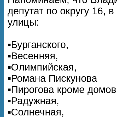
депутат по округу 16, в
улицы:
▪️Бурганского,
▪️Весенняя,
▪️Олимпийская,
▪️Романа Пискунова
▪️Пирогова кроме домов
▪️Радужная,
▪️Солнечная,