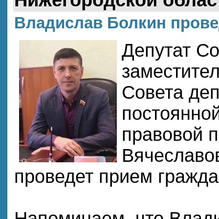
Владислав Болкин прове
Депутат Со
заместител
Совета деп
постоянной
правовой 
Вячеславо
проведет прием гражда
Напоминаем, что Влади