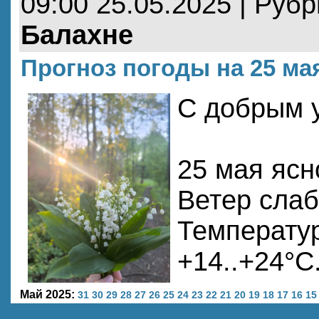
09:00 25.05.2025 | Руб
Балахне
Прогноз погоды на 25 ма
С добрым у
25 мая ясн
Ветер слаб
Температур
+14..+24°С
Май 2025:
31
30
29
28
27
26
25
24
23
22
21
20
19
18
17
16
15