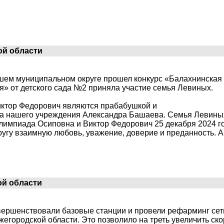
ой области
шем муниципальном округе прошел конкурс «Балахнинская 
» от детского сада №2 приняла участие семья Левиных.
ктор Федорович являются прабабушкой и
а нашего учреждения Александра Башаева. Семья Левиных
лимпиада Осиповна и Виктор Федорович 25 декабря 2024 г
другу взаимную любовь, уважение, доверие и преданность. 
ой области
ершенствовали базовые станции и провели рефарминг сет
егородской области. Это позволило на треть увеличить ск