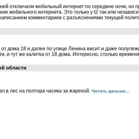
ней отключали мобильный интернет по середине ночи, но пр
е мобильного интернета. Это только у t2 так или независ
 написанием комментариев с разъяснениями текущей полит
от дома 18 и далее по улице Ленина висит и даже полулежит
и, и тут же калитка от 18 дома. Интересно, столько времени
ой области
ал в лес на полтора часика за жарехой.
Читать дальше...