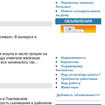
Перевозка лежачих
больных
Ремонт холодильников
на дому
ОБЪЯВЛЕНИЯ
семья». В конкурсе в
 вошла в число лучших на
Недвижимость
ода отметили железную
Барахолка
А все начиналось так…
Отдам/приму
бесплатно
Ищу услуги/где купить?
Требуются работники
Ищу работу
Животные
Добавить объявление>>>
и в Павловском
орость скачивания в районном