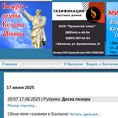
Доска объявлений
Главная
О Балахне
Видео о Балахн
17 июня 2025
20:57 17.06.2025 | Рубрика:
Доска позора
Позор горгазу...
Обнаглели газовики в Балахне
Читать дальше...