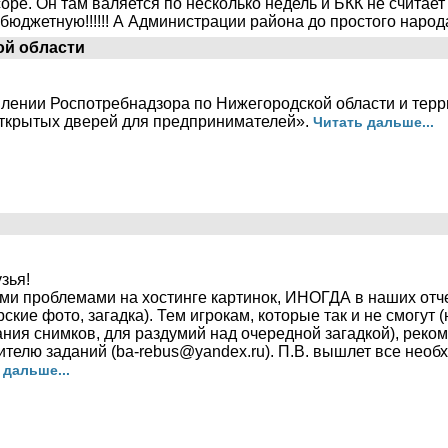
оре. Он там валяется по несколько недель и БКК не счита
бюджетную!!!!!! А Администрации района до простого народа
ой области
влении Роспотребнадзора по Нижегородской области и тер
открытых дверей для предпринимателей».
Читать дальше...
зья!
ыми проблемами на хостинге картинок, ИНОГДА в наших от
кие фото, загадка). Тем игрокам, которые так и не смогут (
ния снимков, для раздумий над очередной загадкой), реко
вителю заданий (ba-rebus@yandex.ru). П.В. вышлет все нео
 дальше...