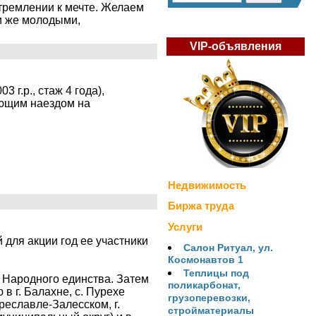
стремлении к мечте. Желаем
ми же молодыми,
VIP-объявления
 г.р., стаж 4 года),
ующим наездом на
Недвижимость
Биржа труда
Услуги
 для акции год ее участники
Салон Ритуал, ул.
Космонавтов 1
Теплицы под
 Народного единства. Затем
поликарбонат,
в г. Балахне, с. Пурехе
грузоперевозки,
ереславле-Залесском, г.
стройматериалы