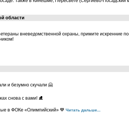
Посаде. Также в Кинешме, Пересвете (Сергиево-Посадский 
ой области
ветераны вневедомственной охраны, примите искренние по
ником!
ли и безумно скучали 🤗
ах снова с вами! ⛸️
ные в ФОКе «Олимпийский» 💙
Читать дальше...