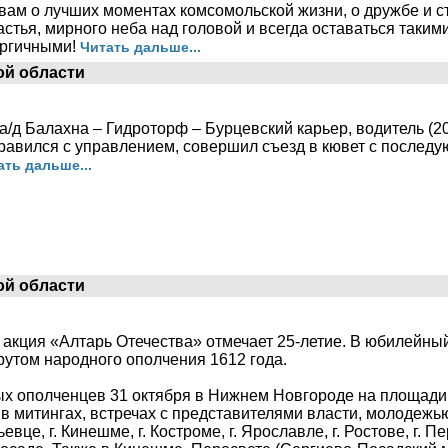
 вам о лучших моментах комсомольской жизни, о дружбе и 
астья, мирного неба над головой и всегда оставаться таки
ергичными!
Читать дальше...
ой области
 а/д Балахна – Гидроторф – Бурцевский карьер, водитель (2003
правился с управлением, совершил съезд в кювет с послед
ать дальше...
ой области
 акция «Алтарь Отечества» отмечает 25-летие. В юбилейный
утом народного ополчения 1612 года.
ых ополченцев 31 октября в Нижнем Новгороде на площади
в митингах, встречах с представителями власти, молодежью 
евце, г. Кинешме, г. Костроме, г. Ярославле, г. Ростове, г. П