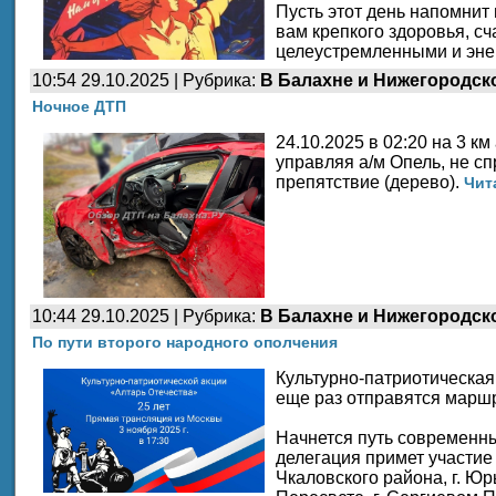
Пусть этот день напомнит
вам крепкого здоровья, сч
целеустремленными и эн
10:54 29.10.2025 | Рубрика:
В Балахне и Нижегородск
Ночное ДТП
24.10.2025 в 02:20 на 3 км
управляя а/м Опель, не с
препятствие (дерево).
Чит
10:44 29.10.2025 | Рубрика:
В Балахне и Нижегородск
По пути второго народного ополчения
Культурно-патриотическая
еще раз отправятся маршр
Начнется путь современн
делегация примет участие 
Чкаловского района, г. Юрь