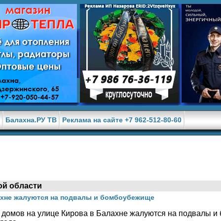
е
Балахна.РУ ТВ
Реклама на сайте +7 962-512-80-60
ой области
ахне жалуются на подвалы и бомбоубежище
домов на улице Кирова в Балахне жалуются на подвалы и