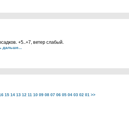
осадков. +5..+7, ветер слабый.
ь дальше...
16
15
14
13
12
11
10
09
08
07
06
05
04
03
02
01
>>