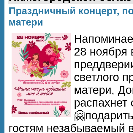
Праздничный концерт, 
матери
Напоминаем
28 ноября в
преддверии
светлого п
матери, До
распахнет 
🤗подарит
гостям незабываемый 