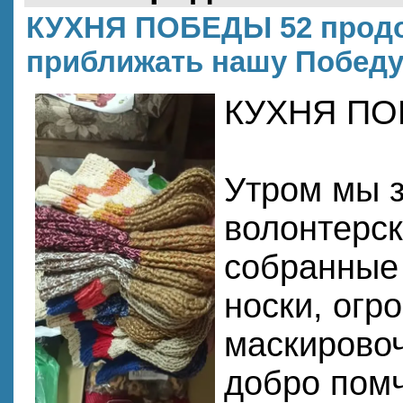
КУХНЯ ПОБЕДЫ 52 продо
приближать нашу Победу
КУХНЯ ПО
Утром мы з
волонтерс
собранные 
носки, огр
маскировоч
добро помч