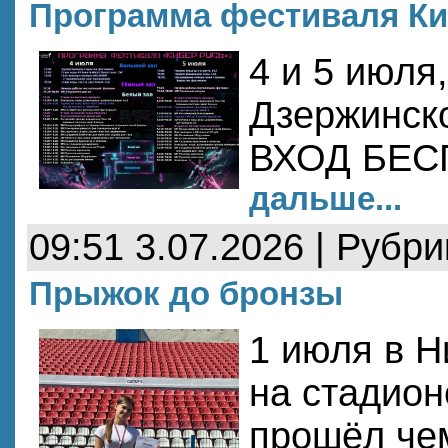
Программа фестиваля Киб
4 и 5 июля,
Дзержинско
ВХОД БЕ
дальше...
09:51 3.07.2026 | Рубр
Прыжок до бронзы
1 июля в 
на стадион
прошёл че