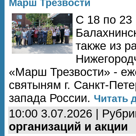
Марш Трезвости
С 18 по 23
Балахнинск
также из р
Нижегород
«Марш Трезвости» - еж
святыням г. Санкт-Пете
запада России.
Читать д
10:00 3.07.2026 | Рубр
организаций и акции