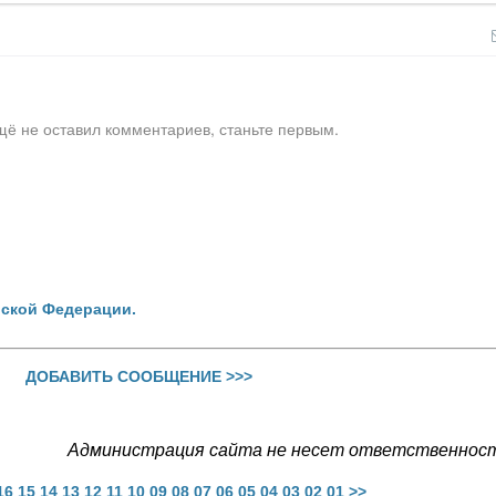
щё не оставил комментариев, станьте первым.
йской Федерации.
ДОБАВИТЬ СООБЩЕНИЕ >>>
Администрация сайта не несет ответственности
16
15
14
13
12
11
10
09
08
07
06
05
04
03
02
01
>>