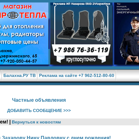
е
Балахна.РУ ТВ
Реклама на сайте +7 962-512-80-60
Частные объявления
ДОБАВИТЬ СООБЩЕНИЕ >>>
ем! |
Вернуться к новостям
 Захарову Нину Павловну с днем рождения!