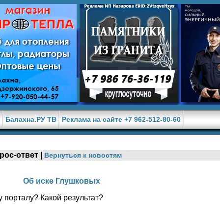
е
Балахна.РУ ТВ
Реклама на сайте +7 962-512-80-60
рос-ответ |
Вернуться к новостям
Об иске Глушковых
 порталу? Какой результат?