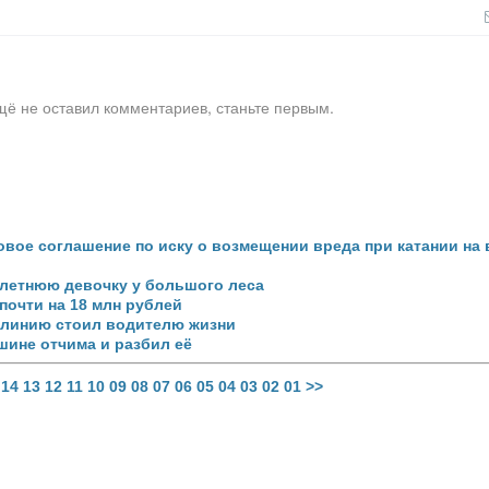
щё не оставил комментариев, станьте первым.
вое соглашение по иску о возмещении вреда при катании на
‑летнюю девочку у большого леса
почти на 18 млн рублей
 линию стоил водителю жизни
шине отчима и разбил её
14
13
12
11
10
09
08
07
06
05
04
03
02
01
>>