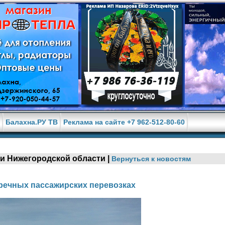
е
Балахна.РУ ТВ
Реклама на сайте +7 962-512-80-60
е и Нижегородской области |
Вернуться к новостям
речных пассажирских перевозках