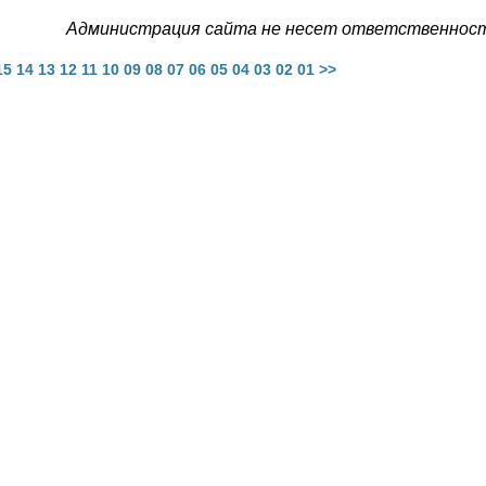
Администрация сайта не несет ответственности
15
14
13
12
11
10
09
08
07
06
05
04
03
02
01
>>