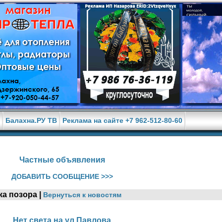
е
Балахна.РУ ТВ
Реклама на сайте +7 962-512-80-60
Частные объявления
ДОБАВИТЬ СООБЩЕНИЕ >>>
ка позора |
Вернуться к новостям
Нет света на ул.Павлова