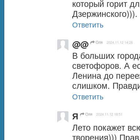
который горит дл
Дзержинского))).
Ответить
@@
Оля
2024.11.12 14:26
В больших города
светофоров. А ес
Ленина до переез
слишком. Правдин
Ответить
Я
Оля
2024.11.12 18:51
Лето покажет всю
творения))) Прав