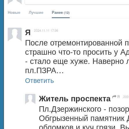
Новые
Лучшие
Ранее
(12)
Я
2024.11.11 17:36
После отремонтированной п
страшно что-то просить у А
- стало еще хуже. Наверно л
пл.ПЗРА…
Ответить
Житель проспекта
Я
202
Пл.Дзержинского - позор
Обгрызенный памятник Д
обломков и куч грязи. В