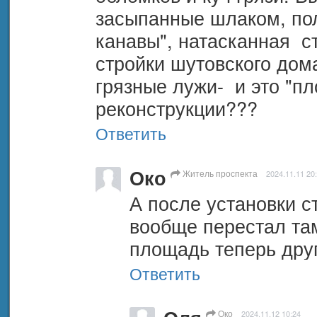
засыпанные шлаком, пол
канавы", натасканная  с
стройки шутовского дома 
грязные лужи-  и это "п
реконструкции???
Ответить
Око
Житель проспекта
2024.11.11 20
А после установки с
вообще перестал там
площадь теперь дру
Ответить
Око
2024.11.12 10:24