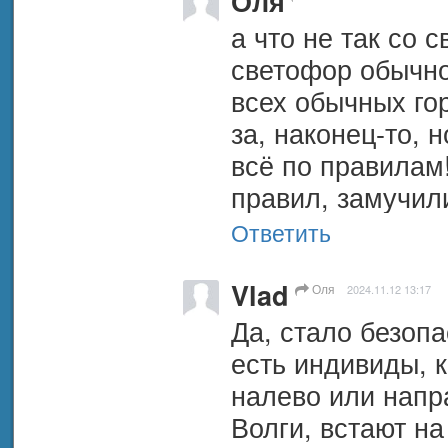
Оля
а что не так со
светофор обычног
всех обычных го
за, наконец-то, 
всё по правилам!
правил, замучил
Ответить
Vlad
Оля
2024.11.12 13:17
Да, стало безопа
есть индивиды, к
налево или напра
Волги, встают на