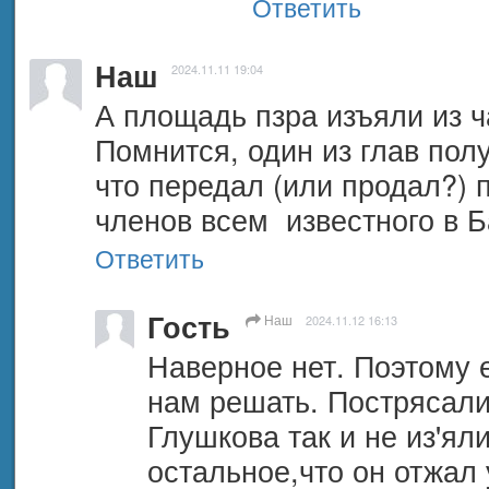
Ответить
Наш
2024.11.11 19:04
А площадь пзра изъяли из ч
Помнится, один из глав полу
что передал (или продал?) 
членов всем  известного в 
Ответить
Гость
Наш
2024.11.12 16:13
Наверное нет. Поэтому е
нам решать. Пострясали 
Глушкова так и не из'яли
остальное,что он отжал 