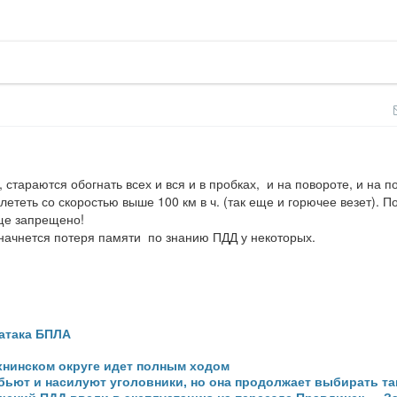
стараются обогнать всех и вся и в пробках,  и на повороте, и на 
ететь со скоростью выше 100 км в ч. (так еще и горючее везет). По 
ще запрещено!  

ачнется потеря памяти  по знанию ПДД у некоторых.
 атака БПЛА
хнинском округе идет полным ходом
бьют и насилуют уголовники, но она продолжает выбирать та