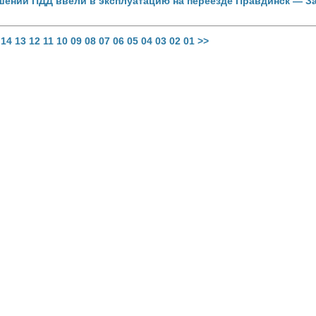
ений ПДД ввели в эксплуатацию на переезде Правдинск — З
14
13
12
11
10
09
08
07
06
05
04
03
02
01
>>