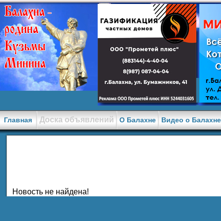
Доска объявлений
Главная
О Балахне
Видео о Балахн
Новость не найдена!