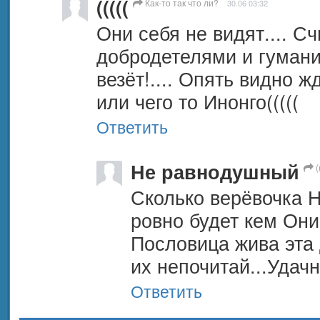
(((((
Как-то так что ли?
30.06 03:32
Они себя не видят.... Сч
добродетелями и гуманис
везёт!.... Опять видно ж
или чего то Инонго(((((
Ответить
Не равнодушный
(
Сколько верёвочка Не
ровно будет кем Они 
Пословица жива эта д
их непочитай...Удачн
Ответить