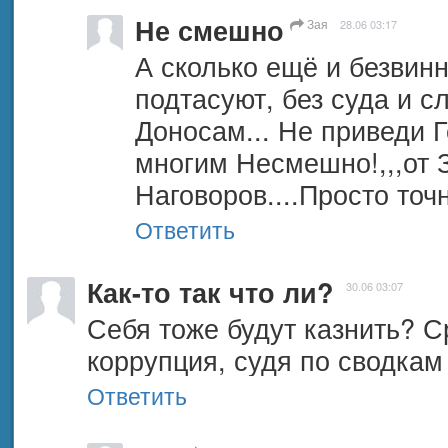
Не смешно
Зая
28.06 03:17
А сколько ещё и безвинн
подтасуют, без суда и с
Доносам... Не приведи Го
многим Несмешно!,,,от З
Наговоров....Просто точ
Ответить
Как-то так что ли?
30.06 03:07
Себя тоже будут казнить? Ср
коррупция, судя по сводка
Ответить