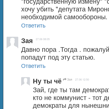
"государственную измену" "с
хочу убить "депутата Мироно
необходимой самообороны. 
Ответить
Зая
27.06 08:05
Давно пора .Тогда . пожалуй
попадут под эту статью.
Ответить
Ну ты чё
Зая
27.06 12:50
Зай, где ты там демократ
кто не коммунист - тот 
демократы для нынешних