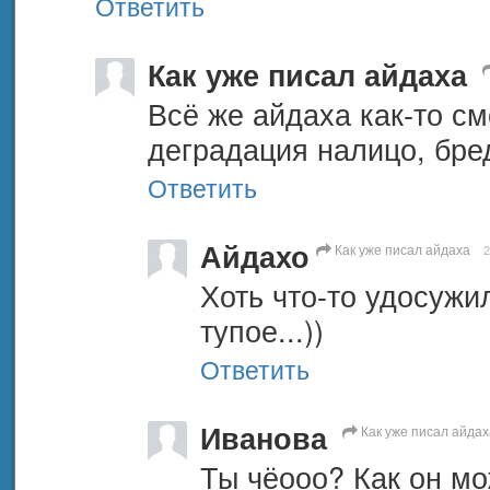
Ответить
Как уже писал айдаха
Всё же айдаха как-то см
деградация налицо, бре
Ответить
Айдахо
Как уже писал айдаха
2
Хоть что-то удосужи
тупое...))
Ответить
Иванова
Как уже писал айдах
Ты чёооо? Как он мо