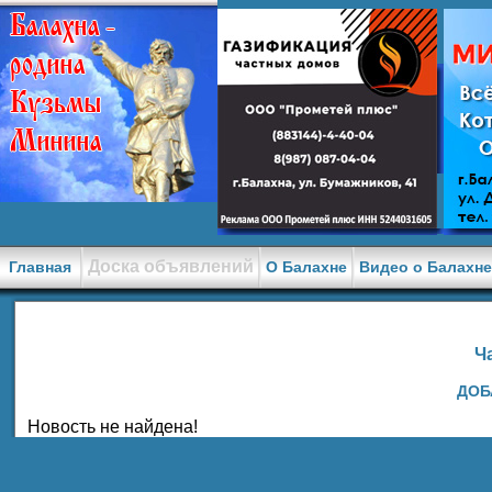
Доска объявлений
Главная
О Балахне
Видео о Балахн
Ч
ДОБ
Новость не найдена!