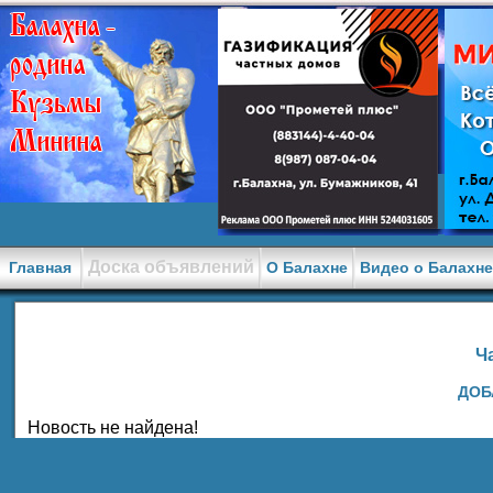
Доска объявлений
Главная
О Балахне
Видео о Балахн
Ч
ДОБ
Новость не найдена!