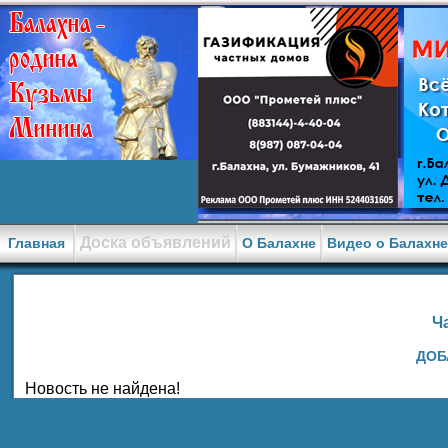
Доска объявлений
Главная
О Балахне
Видео о Балахн
Ч
ДОБ
Новость не найдена!