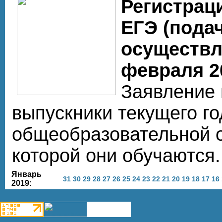
Регистрац
ЕГЭ (пода
осуществл
февраля 2
Заявление 
выпускники текущего го
общеобразовательной о
которой они обучаются
Январь
31
30
29
28
27
26
25
24
23
22
21
20
19
18
17
16
2019: