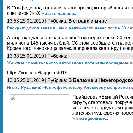
В Совфеде подготовили законопроект, который вводит п
счетчиков ЖКХ
Читать дальше...
13:53 25.01.2019 | Рубрика:
В стране и мире
Раскрыт доход заявившей о ненужности денег после 30 л
Автор скандального заявления "о матерях после 30 лет
миллиона 145 тысяч рублей. Об этом сообщается на оф
Кроме того, чиновница задекларировала квартиру площ
13:38 25.01.2019 | Рубрика:
Жертвы сомнительного автосалона потеряли последние 
https://youtu.be/tJqgoTed018
13:35 25.01.2019 | Рубрика:
В Балахне и Нижегородско
Игорь Рузанкин: «К профессионалу Алексееву вопросов н
Праймериз «Единой Росси
округу, стартовали покруч
интерес к кандидатам прям
жителях глушковских помес
Читать дальше...