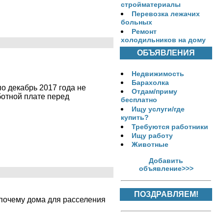
стройматериалы
Перевозка лежачих
больных
Ремонт
холодильников на дому
ОБЪЯВЛЕНИЯ
Недвижимость
Барахолка
о декабрь 2017 года не
Отдам/приму
ботной плате перед
бесплатно
Ищу услуги/где
купить?
Требуются работники
Ищу работу
Животные
Добавить
объявление>>>
ПОЗДРАВЛЯЕМ!
 почему дома для расселения