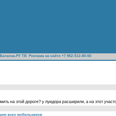
Балахна.РУ ТВ
Реклама на сайте +7 962-512-80-60
ить на этой дороге? у луидора расширили, а на этот участ
цию всех мобильников