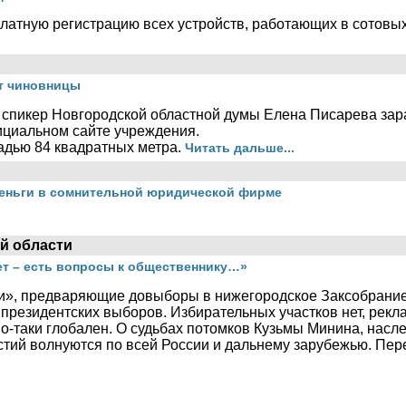
латную регистрацию всех устройств, работающих в сотовых
ет чиновницы
" спикер Новгородской областной думы Елена Писарева зара
ициальном сайте учреждения.
адью 84 квадратных метра.
Читать дальше...
деньги в сомнительной юридической фирме
й области
ет – есть вопросы к общественнику…»
и», предваряющие довыборы в нижегородское Заксобрание
е президентских выборов. Избирательных участков нет, рекл
о-таки глобален. О судьбах потомков Кузьмы Минина, насл
тий волнуются по всей России и дальнему зарубежью. Переж