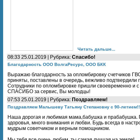
Читать дальше...
08:33 25.01.2019 | Рубрика:
Спасибо!
Благодарность ООО ВолгаРесурс, ООО БКК
Выражаю благодарность за опломбировку счетчиков 
приняты, поставлены в очередь, вежливо подтвердили п
Сотрудники по опломбировке пришли своевременно и с
СПАСИБО за сервис, Вы молодцы!
07:53 25.01.2019 | Рубрика:
Поздравляем!
Поздравляем Малышеву Татьяну Степановну с 90-летием!!
Наша дорогая и любимая мама,бабушка и прабабушка. 
здоровья, много внимания и любви. Будь всегда в наст
мудрым советчиком и верным помощником.
Мы тебя все очень любим, ты самая лучшая на земле!