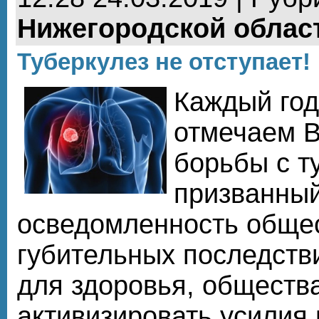
Нижегородской облас
Туберкулез не отступает!
Каждый год
отмечаем 
борьбы с т
призванны
осведомленность общес
губительных последств
для здоровья, общества
активизировать усилия 