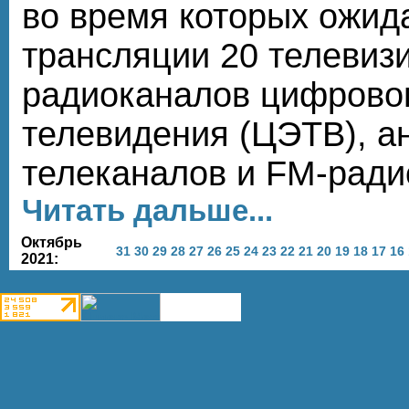
во время которых ожи
трансляции 20 телевиз
радиоканалов цифрово
телевидения (ЦЭТВ), а
телеканалов и FM-ради
Читать дальше...
Октябрь
31
30
29
28
27
26
25
24
23
22
21
20
19
18
17
16
2021: