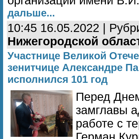
организации имени В.И
дальше...
10:45 16.05.2022 | Рубр
Нижегородской облас
Участнице Великой Отеч
зенитчице Александре П
исполнился 101 год
Перед Дне
замглавы а
работе с т
Герман Кур