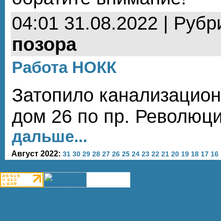
04:01 31.08.2022 | Рубр
позора
Работа НОКК
Затопило канализацио
дом 26 по пр. Революц
дальше...
Август 2022:
31
30
29
28
27
26
25
24
23
22
21
20
19
18
17
16