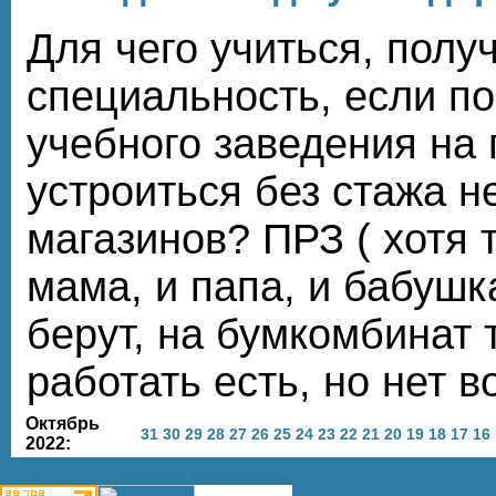
Для чего учиться, полу
специальность, если п
учебного заведения на
устроиться без стажа н
магазинов? ПРЗ ( хотя 
мама, и папа, и бабушка
берут, на бумкомбинат
работать есть, но нет 
Октябрь
31
30
29
28
27
26
25
24
23
22
21
20
19
18
17
16
2022: