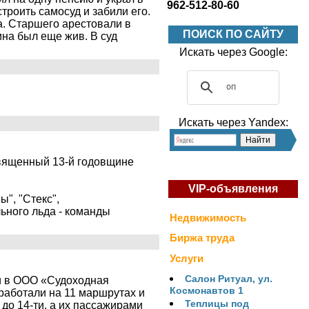
962-512-80-60
строить самосуд и забили его.
а. Старшего арестовали в
ПОИСК ПО САЙТУ
ина был еще жив. В суд
Искать через Google:
Искать через Yandex:
священный 13-й годовщине
VIP-объявления
", "Стекс",
ьного льда - команды
Недвижимость
Биржа труда
Услуги
Салон Ритуал, ул.
и в ООО «Судоходная
Космонавтов 1
работали на 11 маршрутах и
Теплицы под
 до 14-ти, а их пассажирами