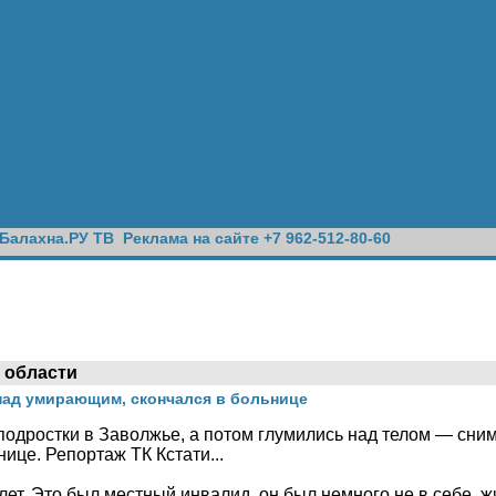
Балахна.РУ ТВ
Реклама на сайте +7 962-512-80-60
 области
 над умирающим, скончался в больнице
подростки в Заволжье, а потом глумились над телом — сни
нице. Репортаж ТК Кстати...
ет. Это был местный инвалид, он был немного не в себе, ж