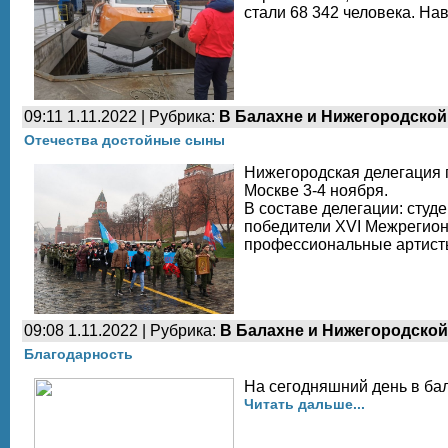
стали 68 342 человека. На
09:11 1.11.2022 | Рубрика:
В Балахне и Нижегородской
Отечества достойные сыны
Нижегородская делегация 
Москве 3-4 ноября.
В составе делегации: сту
победители XVI Межрегион
профессиональные артисты
09:08 1.11.2022 | Рубрика:
В Балахне и Нижегородской
Благодарность
На сегодняшний день в ба
Читать дальше...