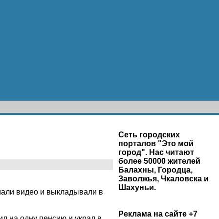
Сеть городских
порталов "Это мой
город". Нас читают
более 50000 жителей
Балахны, Городца,
Заволжья, Чкаловска и
Шахуньи.
мали видео и выкладывали в
Реклама на сайте +7
ил на одну пенсию и украл в