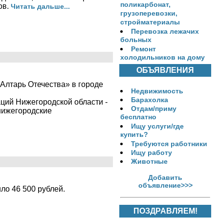
поликарбонат,
ов.
Читать дальше...
грузоперевозки,
стройматериалы
Перевозка лежачих
больных
Ремонт
холодильников на дому
ОБЪЯВЛЕНИЯ
Алтарь Отечества» в городе
Недвижимость
Барахолка
ций Нижегородской области -
Отдам/приму
нижегородские
бесплатно
Ищу услуги/где
купить?
Требуются работники
Ищу работу
Животные
Добавить
объявление>>>
ло 46 500 рублей.
ПОЗДРАВЛЯЕМ!