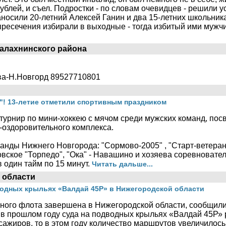
ублей, и съел. Подростки - по словам очевидцев - решили у
носили 20-летний Алексей Ганин и два 15-летних школьник
пресечения избирали в выходные - тогда избитый ими мужч
.
алахнинского района
ква-Н.Новгорд 89527710801
й"! 13-летие отметили спортивным праздником
турнир по мини-хоккею с мячом среди мужских команд, по
-оздоровительного комплекса.
анды Нижнего Новгорода: "Сормово-2005" , "Старт-ветераны
вское "Торпедо", "Ока" - Навашино и хозяева соревновател
 один тайм по 15 минут.
Читать дальше...
 области
водных крыльях «Валдай 45Р» в Нижегородской области
чного флота завершена в Нижегородской области, сообщил
 в прошлом году суда на подводных крыльях «Валдай 45Р» 
сажиров, то в этом году количество маршрутов увеличилось