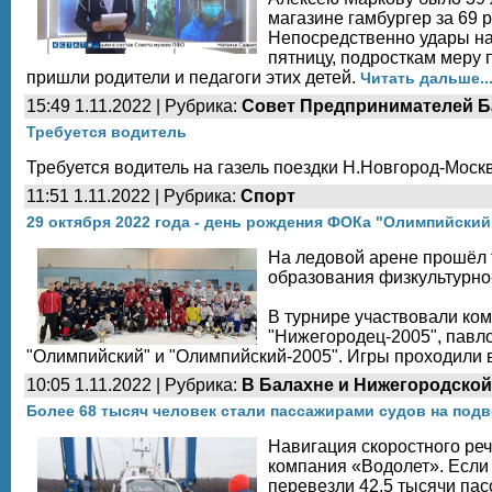
магазине гамбургер за 69 р
Непосредственно удары на
пятницу, подросткам меру 
пришли родители и педагоги этих детей.
Читать дальше..
15:49 1.11.2022 | Рубрика:
Совет Предпринимателей Б
Требуется водитель
Требуется водитель на газель поездки Н.Новгород-Мос
11:51 1.11.2022 | Рубрика:
Спорт
29 октября 2022 года - день рождения ФОКа "Олимпийски
На ледовой арене прошёл 
образования физкультурно
В турнире участвовали ком
"Нижегородец-2005", павло
"Олимпийский" и "Олимпийский-2005". Игры проходили в
10:05 1.11.2022 | Рубрика:
В Балахне и Нижегородской
Более 68 тысяч человек стали пассажирами судов на под
Навигация скоростного ре
компания «Водолет». Если
перевезли 42,5 тысячи пас