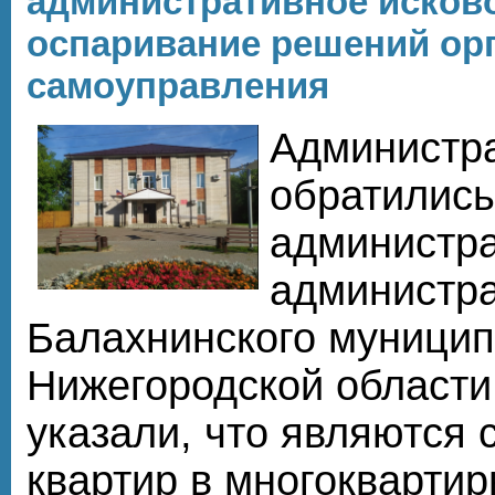
административное исково
оспаривание решений орг
самоуправления
Администр
обратились
администра
администр
Балахнинского муницип
Нижегородской области
указали, что являются
квартир в многоквартир