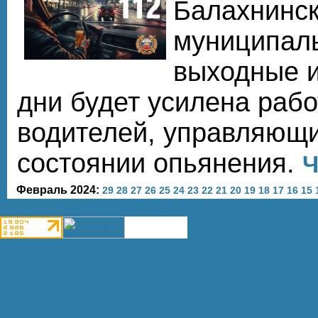
Балахнинск
муниципаль
выходные 
дни будет усилена раб
водителей, управляющи
состоянии опьянения.
Ч
Февраль 2024:
29
28
27
26
25
24
23
22
21
20
19
18
17
16
15