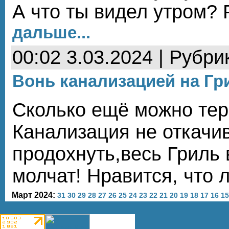
А что ты видел утром? 
дальше...
00:02 3.03.2024 | Рубри
Вонь канализацией на Гр
Сколько ещё можно тер
Канализация не откачив
продохнуть,весь Гриль 
молчат! Нравится, что 
Март 2024:
31
30
29
28
27
26
25
24
23
22
21
20
19
18
17
16
15