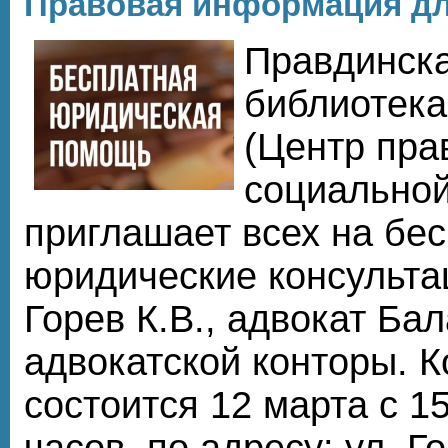
Правовая информация дл
Правдинска
библиотек
(Центр пра
социально
приглашает всех на бе
юридические консульта
Горев К.В., адвокат Ба
адвокатской конторы. 
состоится 12 марта с 15
часов, по адресу: ул. Го