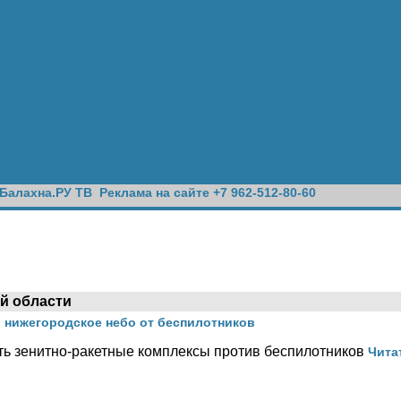
Балахна.РУ ТВ
Реклама на сайте +7 962-512-80-60
й области
 нижегородское небо от беспилотников
ть зенитно-ракетные комплексы против беспилотников
Чита