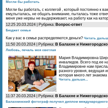
Могли бы работать
Могли бы работать, с коллегой , который постоянно к вам 
ему,пыталась, не общать внимание, пыталась тоже отвеч
меня уже нервы не выдерживают, на работу как на каторгу
12:25 20.03.2024 | Рубрика:
Вопрос-ответ
Бюджет семьи
Как у вас в семье распределяются деньги?
Читать дальше
11:50 20.03.2024 | Рубрика:
В Балахне и Нижегородско
Любовь, печаль моя светлая
Мария Владимировна Ширяе
инвалидов. Всего под ее н
Владимировне нам прислал
разного уровня, ведущая 
которая много лет знакома
Читать дальше...
11:37 20.03.2024 | Рубрика:
В Балахне и Нижегородско
Балахнинский фотограф получил диплом международного