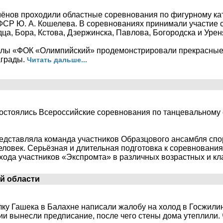
емёнов проходили областные соревнования по фигурному ка
СР Ю. А. Кошелева. В соревнованиях принимали участие 
ца, Бора, Кстова, Дзержинска, Павлова, Богородска и Урен
лы «ФОК «Олимпийский» продемонстрировали прекрасные 
аграды.
Читать дальше...
состоялись Всероссийские соревнования по танцевальному 
едставляла команда участников Образцового ансамбля спо
еловек. Серьёзная и длительная подготовка к соревновани
хода участников «Экспромта» в различных возрастных и кл
й области
ку Гашека в Балахне написали жалобу на холод в Госжилин
 вынесли предписание, после чего стены дома утеплили.