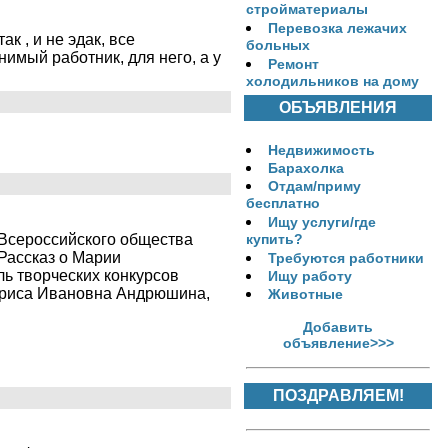
стройматериалы
Перевозка лежачих
ак , и не эдак, все
больных
нимый работник, для него, а у
Ремонт
холодильников на дому
ОБЪЯВЛЕНИЯ
Недвижимость
Барахолка
Отдам/приму
бесплатно
Ищу услуги/где
Всероссийского общества
купить?
 Рассказ о Марии
Требуются работники
ь творческих конкурсов
Ищу работу
Лариса Ивановна Андрюшина,
Животные
Добавить
объявление>>>
ПОЗДРАВЛЯЕМ!