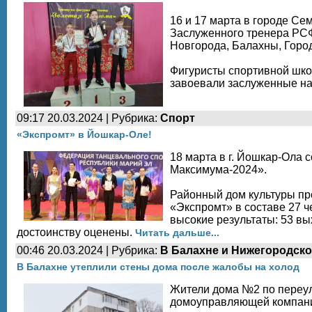
16 и 17 марта в городе С
Заслуженного тренера РСФ
Новгорода, Балахны, Город
Фигуристы спортивной шко
завоевали заслуженные н
09:17 20.03.2024 | Рубрика:
Спорт
«Экспромт» в Йошкар-Оле!
18 марта в г. Йошкар-Ола 
Максимума-2024».
Районный дом культуры пр
«Экспромт» в составе 27 ч
высокие результаты: 53 вы
достоинству оценены.
Читать дальше...
00:46 20.03.2024 | Рубрика:
В Балахне и Нижегородско
В Балахне утеплили стены дома после жалобы на холод
Жители дома №2 по переул
домоуправляющей компании