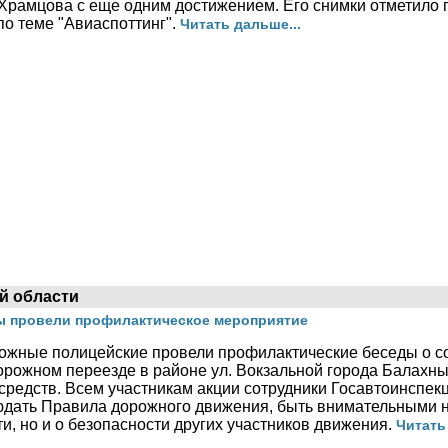
Храмцова с еще одним достижением. Его снимки отметило
по теме "Авиаспоттинг".
Читать дальше...
й области
ы провели профилактическое мероприятие
ожные полицейские провели профилактические беседы о 
орожном переезде в районе ул. Вокзальной города Балахны
средств. Всем участникам акции сотрудники Госавтоинспек
юдать Правила дорожного движения, быть внимательными на
ти, но и о безопасности других участников движения.
Читать