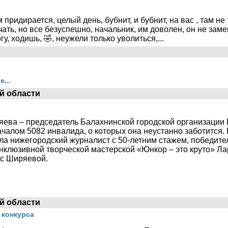
придирается, целый день, бубнит, и бубнит, на вас , там не т
ать, но все безуспешно, начальник, им доволен, он не заме
, ходишь, 🤣, неужели только уволиться,...
...
й области
ва – председатель Балахнинской городской организации 
ачалом 5082 инвалида, о которых она неустанно заботится.
а нижегородский журналист с 50-летним стажем, победител
инклюзивной творческой мастерской «Юнкор – это круто» 
 с Ширяевой.
й области
 конкурса