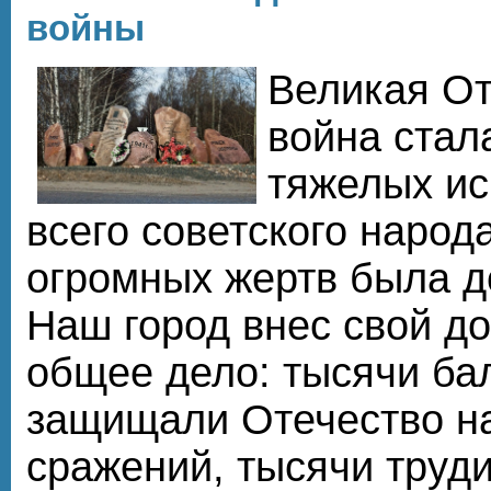
войны
Великая От
война стал
тяжелых ис
всего советского народ
огромных жертв была д
Наш город внес свой д
общее дело: тысячи ба
защищали Отечество н
сражений, тысячи труди