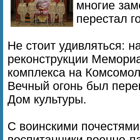
многие зам
перестал г
Не стоит удивляться: н
реконструкции Мемори
комплекса на Комсомо
Вечный огонь был пере
Дом культуры.
С воинскими почестями
воспитанники военно-п