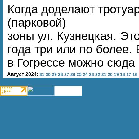
Когда доделают тротуа
(парковой)
зоны ул. Кузнецкая. Эт
года три или по более.
в Гогрессе можно сюда 
Август 2024:
31
30
29
28
27
26
25
24
23
22
21
20
19
18
17
16