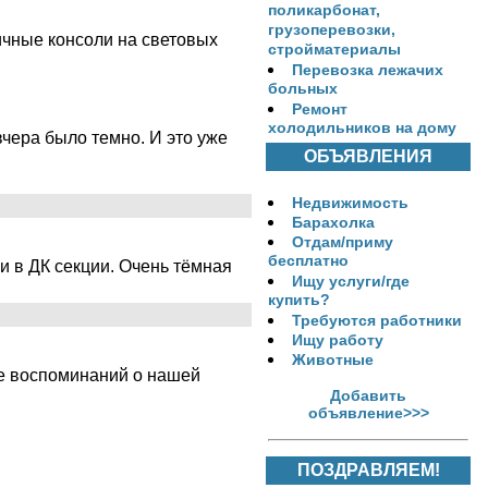
поликарбонат,
грузоперевозки,
ичные консоли на световых
стройматериалы
Перевозка лежачих
больных
Ремонт
холодильников на дому
вчера было темно. И это уже
ОБЪЯВЛЕНИЯ
Недвижимость
Барахолка
Отдам/приму
бесплатно
и в ДК секции. Очень тёмная
Ищу услуги/где
купить?
Требуются работники
Ищу работу
Животные
ие воспоминаний о нашей
Добавить
объявление>>>
ПОЗДРАВЛЯЕМ!