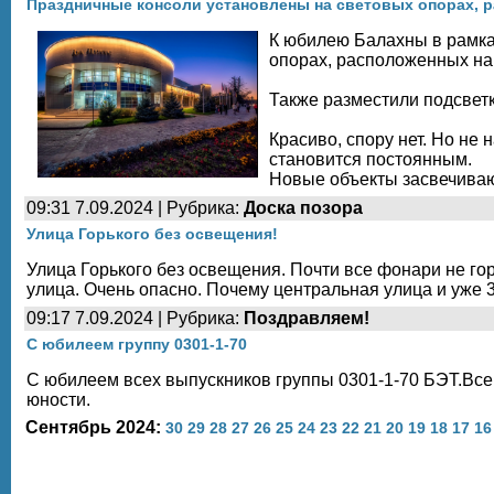
Праздничные консоли установлены на световых опорах, 
К юбилею Балахны в рамка
опорах, расположенных на
Также разместили подсвет
Красиво, спору нет. Но не
становится постоянным.
Новые объекты засвечиваю
09:31 7.09.2024 | Рубрика:
Доска позора
Улица Горького без освещения!
Улица Горького без освещения. Почти все фонари не гор
улица. Очень опасно. Почему центральная улица и уже 
09:17 7.09.2024 | Рубрика:
Поздравляем!
С юбилеем группу 0301-1-70
С юбилеем всех выпускников группы 0301-1-70 БЭТ.Все
юности.
Сентябрь 2024:
30
29
28
27
26
25
24
23
22
21
20
19
18
17
16