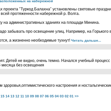
расположенных на набережной
х проекта "Туркод Балахна" установлены световые праздн
 всей протяженности набережной р. Волга.
ку на административных зданиях на площади Минина.
 надо забывать про освещение улиц. Например, на Горького 
тся, а жизненно необходимые тухнут!
Читать дальше...
ят. Детей не видно, очень темно. Начался учебный процесс 
3 месяца без освещения
м здоровья,оптимистического настроения и ностальгическ
15
14
13
12
11
10
09
08
07
06
05
04
03
02
01
>>