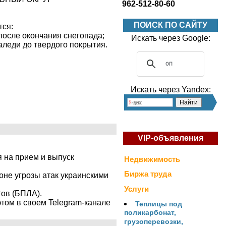
962-512-80-60
ПОИСК ПО САЙТУ
тся:
 после окончания снегопада;
Искать через Google:
аледи до твердого покрытия.
Искать через Yandex:
VIP-объявления
я на прием и выпуск
Недвижимость
Биржа труда
оне угрозы атак украинскими
Услуги
ов (БПЛА).
этом в своем Telegram-канале
Теплицы под
поликарбонат,
грузоперевозки,