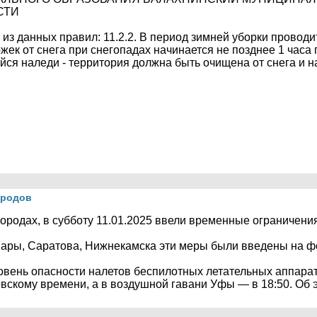
СТИ
из данных правил: 11.2.2. В период зимней уборки проводи
жек от снега при снегопадах начинается не позднее 1 часа
ся наледи - территория должна быть очищена от снега и н
ородов
ородах, в субботу 11.01.2025 ввели временные ограничени
мары, Саратова, Нижнекамска эти меры были введены на ф
вень опасности налетов беспилотных летательных аппарат
овскому времени, а в воздушной гавани Уфы — в 18:50. Об 