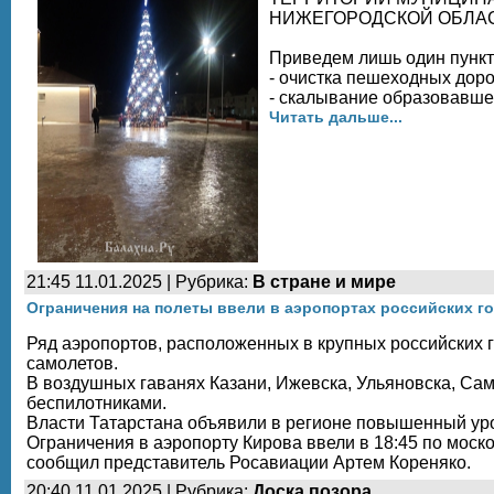
НИЖЕГОРОДСКОЙ ОБЛА
Приведем лишь один пункт 
- очистка пешеходных доро
- скалывание образовавшей
Читать дальше...
21:45 11.01.2025 | Рубрика:
В стране и мире
Ограничения на полеты ввели в аэропортах российских г
Ряд аэропортов, расположенных в крупных российских г
самолетов.
В воздушных гаванях Казани, Ижевска, Ульяновска, Са
беспилотниками.
Власти Татарстана объявили в регионе повышенный уро
Ограничения в аэропорту Кирова ввели в 18:45 по моск
сообщил представитель Росавиации Артем Кореняко.
20:40 11.01.2025 | Рубрика:
Доска позора