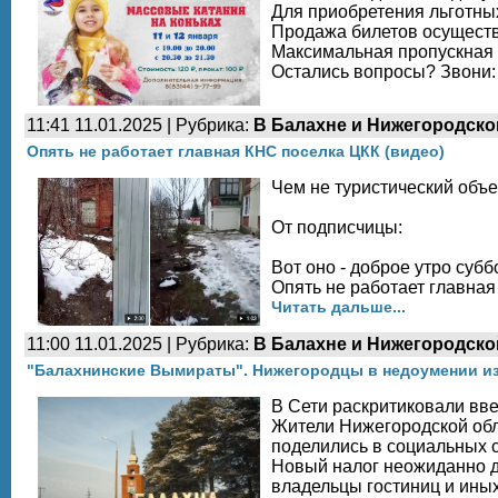
Для приобретения льготны
Продажа билетов осуществ
Максимальная пропускная 
Остались вопросы? Звони:
11:41 11.01.2025 | Рубрика:
В Балахне и Нижегородско
Опять не работает главная КНС поселка ЦКК (видео)
Чем не туристический объе
От подписчицы:
Вот оно - доброе утро субб
Опять не работает главная
Читать дальше...
11:00 11.01.2025 | Рубрика:
В Балахне и Нижегородско
"Балахнинские Вымираты". Нижегородцы в недоумении из-
В Сети раскритиковали вве
Жители Нижегородской обл
поделились в социальных с
Новый налог неожиданно дл
владельцы гостиниц и иных