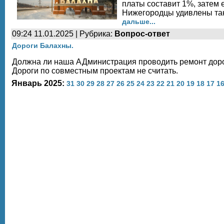
платы составит 1%, затем 
Нижегородцы удивлены так
дальше...
09:24 11.01.2025 | Рубрика:
Вопрос-ответ
Дороги Балахны.
Должна ли наша АДминистрация проводить ремонт дорог
Дороги по совместным проектам не считать.
Январь 2025:
31
30
29
28
27
26
25
24
23
22
21
20
19
18
17
1