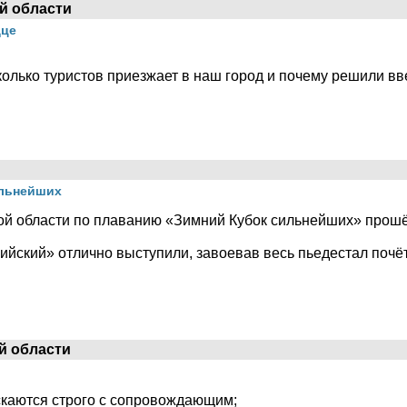
й области
дце
олько туристов приезжает в наш город и почему решили вв
ильнейших
кой области по плаванию «Зимний Кубок сильнейших» прош
ский» отлично выступили, завоевав весь пьедестал почё
й области
скаются строго с сопровождающим;