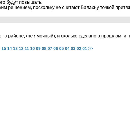
его будут повышать.
им решением, поскольку не считают Балахну точкой притя
 в районе, (не ямочный), и сколько сделано в прошлом, и
6
15
14
13
12
11
10
09
08
07
06
05
04
03
02
01
>>