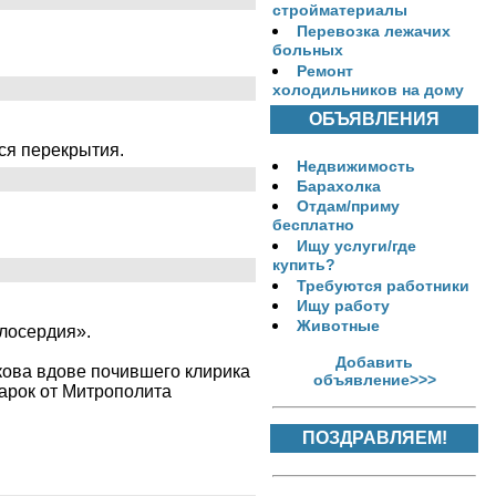
стройматериалы
Перевозка лежачих
больных
Ремонт
холодильников на дому
ОБЪЯВЛЕНИЯ
тся перекрытия.
Недвижимость
Барахолка
Отдам/приму
бесплатно
Ищу услуги/где
купить?
Требуются работники
Ищу работу
Животные
лосердия».
Добавить
кова вдове почившего клирика
объявление>>>
арок от Митрополита
ПОЗДРАВЛЯЕМ!