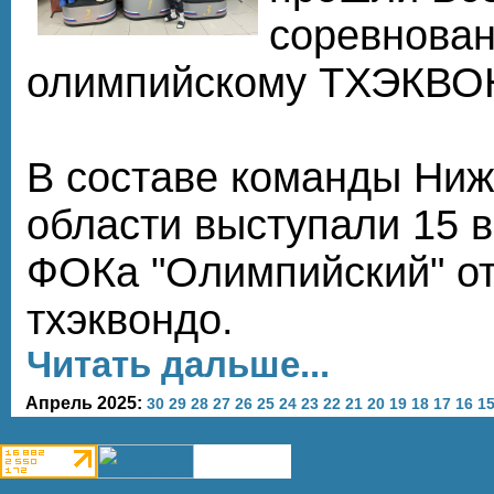
соревнован
олимпийскому ТХЭКВОН
В составе команды Ниж
области выступали 15 
ФОКа "Олимпийский" о
тхэквондо.
Читать дальше...
Апрель 2025:
30
29
28
27
26
25
24
23
22
21
20
19
18
17
16
1