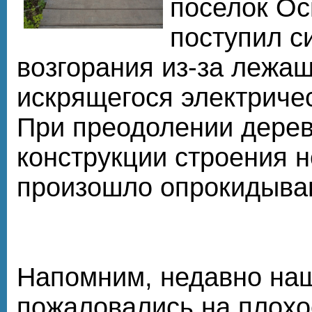
поселок Ос
поступил с
возгорания из-за лежащ
искрящегося электричес
При преодолении дерев
конструкции строения 
произошло опрокидыва
Напомним, недавно на
пожаловались на плохо