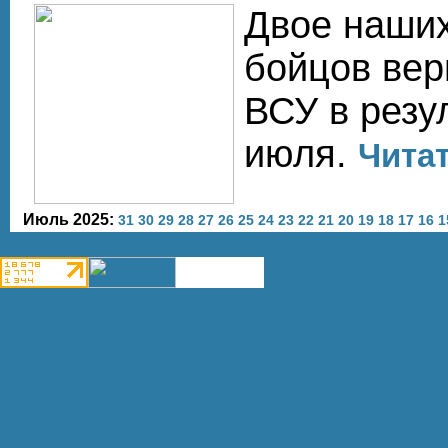
Двое наших
бойцов вер
ВСУ в резу
июля.
Читат
Июль 2025:
31
30
29
28
27
26
25
24
23
22
21
20
19
18
17
16
1