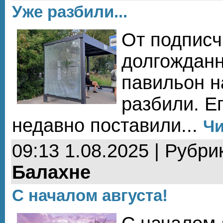
Уже разбили...
От подписч
долгождан
павильон н
разбили. Е
недавно поставили...
Чи
09:13 1.08.2025 | Рубри
Балахне
С началом августа!