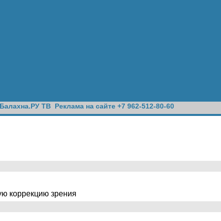
Балахна.РУ ТВ
Реклама на сайте +7 962-512-80-60
ую коррекцию зрения