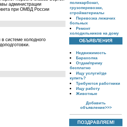
поликарбонат,
лавы администрации
грузоперевозки,
овета при ОМВД России
стройматериалы
Перевозка лежачих
больных
Ремонт
холодильников на дому
я в системе холодного
ОБЪЯВЛЕНИЯ
доподготовки.
Недвижимость
Барахолка
Отдам/приму
бесплатно
Ищу услуги/где
купить?
Требуются работники
Ищу работу
Животные
Добавить
объявление>>>
ПОЗДРАВЛЯЕМ!