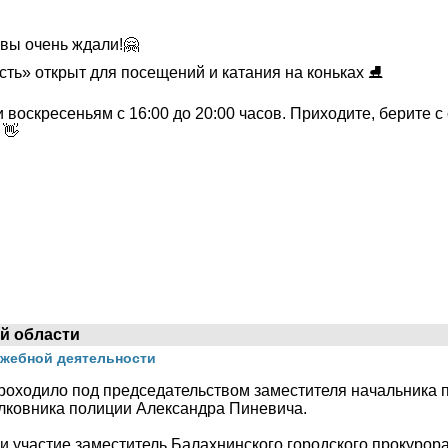
 вы очень ждали!🤗
ть» открыт для посещений и катания на коньках ⛸
 воскресеньям с 16:00 до 20:00 часов. Приходите, берите 
 👋
й области
ужебной деятельности
оходило под председательством заместителя начальника 
лковника полиции Александра Пиневича.
 участие заместитель Балахнинского городского прокурора