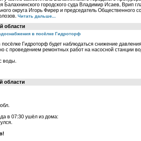
я Балахнинского городского суда Владимир Исаев, Врип г
ного округа Игорь Фирер и председатель Общественного с
олозов.
Читать дальше...
й области
одоснабжения в посёлке Гидроторф
, в посёлке Гидроторф будет наблюдаться снижение давлени
но с проведением ремонтных работ на насосной станции во
с воды.
й области
обл.
ода в 07:30 ушёл из дома:
улся.
в!