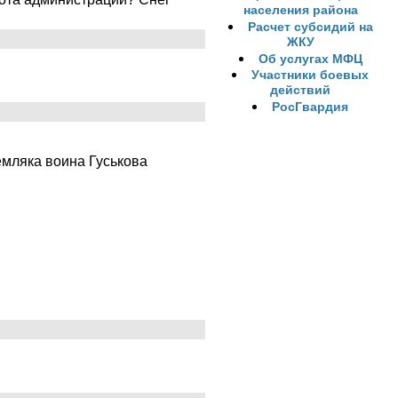
населения района
Расчет субсидий на
ЖКУ
Об услугах МФЦ
Участники боевых
действий
РосГвардия
емляка воина Гуськова