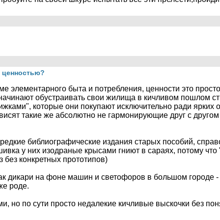
я ценностью?
оме элементарного быта и потребления, ценности это прост
 начинают обустраивать свои жилища в кичливом пошлом ст
жками", которые они покупают исключительно ради ярких об
 висят такие же абсолютно не гармонирующие друг с другом к
 редкие библиографические издания старых пособий, справ
ивка у них изодраные крысами гниют в сараях, потому что 
з без конкретных прототипов)
как дикари на фоне машин и светофоров в большом городе - 
же роде.
, но по сути просто недалекие кичливые выскочки без поня