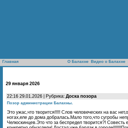
Доска объявлений
Главная
О Балахне
Видео о Балахне
29 января 2026
22:16 29.01.2026 | Рубрика:
Доска позора
Позор администрации Балахны.
Это ужас,что творится!!!!! Слов человеческих на вас н
ногах,еле до дома добралась.Мало того,что сугробы неп
Челюскинцев.Это что за беспредел творится?! Совесть 
конкретно обнаглели! Достал уже бардак в городе!!!!!!!