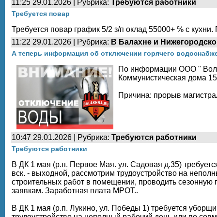
11:25 29.01.2026 | Рубрика:
Требуются работники
Требуется повар
Требуется повар график 5/2 з/п оклад 55000+ ℅ с кухни.
11:22 29.01.2026 | Рубрика:
В Балахне и Нижегородско
А теперь информация об отключении горячего водоснабж
По информации ООО " Волга
Коммунистическая дома 15, 
Причина: прорыв магистра
10:47 29.01.2026 | Рубрика:
Требуются работники
Требуются работники
В ДК 1 мая (р.п. Первое Мая. ул. Садовая д.35) требует
вск. - выходной, рассмотрим трудоустройство на непол
строительных работ в помещении, проводить сезонную 
заявкам. Заработная плата МРОТ..
В ДК 1 мая (р.п. Лукино, ул. Победы 1) требуется уборщи
трудоустройство на неполный рабочий день или по совм