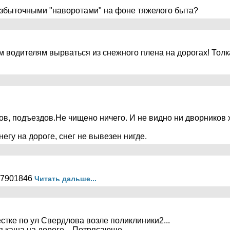
 избыточными "наворотами" на фоне тяжелого быта?
 водителям вырваться из снежного плена на дорогах! Толкае
мов, подъездов.Не чищено ничего. И не видно ни дворников х
егу на дороге, снег не вывезен нигде.
9047901846
Читать дальше...
ёстке по ул Свердлова возле поликлиники2...
я каша на дороге... Потрясающе