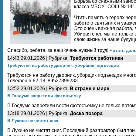
Борьба со снежными заноса
класса МБОУ "СОШ № 14".
Чтить память о героях чер
заботе о святынях и уважен
Это очень важная работа,
Убирая снег, мы не только
свою жизнь за наше будущ
Спасибо, ребята, за ваш очень нужный труд!
Читать даль
14:43 29.01.2026 | Рубрика:
Требуются работники
Требуются на работу дворник, уборщик подъездов
Требуются на работу дворник, уборщик подъездов мног
Телефон 6-82-18, 89527899233.
13:52 29.01.2026 | Рубрика:
В стране и мире
В Госдуме запретили фотосъемку
В Госдуме запретили вести фотосъемку не только потому
13:18 29.01.2026 | Рубрика:
Доска позора
В Лукино не чистят снег
В Лукино не чистят снег. Последний раз трактор был тр
выехать не смогли - застряли. Выезды на трассу также