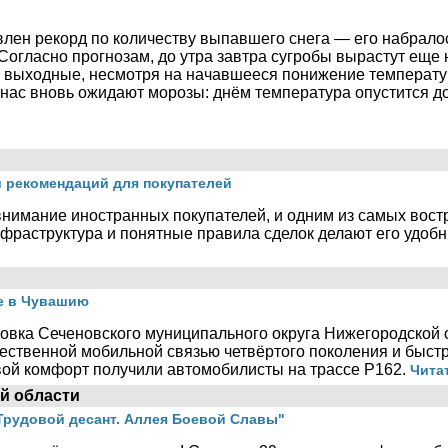
влен рекорд по количеству выпавшего снега — его набралос
Согласно прогнозам, до утра завтра сугробы вырастут еще 
в выходные, несмотря на начавшееся понижение температур
ас вновь ожидают морозы: днём температура опустится до 
 рекомендаций для покупателей
внимание иностранных покупателей, и одним из самых вос
нфраструктура и понятные правила сделок делают его удобны
е в Чувашию
овка Сеченовского муниципального округа Нижегородской о
чественной мобильной связью четвёртого поколения и быс
овой комфорт получили автомобилисты на трассе Р162.
Читат
й области
"Трудовой десант. Аллея Боевой Славы"