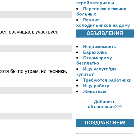
стройматериалы
Перевозка лежачих
больных
Ремонт
холодильников на дому
т, расчищает, участвует.
ОБЪЯВЛЕНИЯ
Недвижимость
Барахолка
Отдам/приму
бесплатно
Ищу услуги/где
отя бы по утрам, ни техники.
купить?
Требуются работники
Ищу работу
Животные
Добавить
объявление>>>
ПОЗДРАВЛЯЕМ!