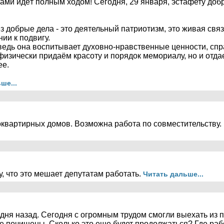
ми идёт полным ходом! Сегодня, 29 января, эстафету доб
ез добрые дела - это деятельный патриотизм, это живая св
ии к подвигу.
 ведь она воспитывает духовно-нравственные ценности, сп
 физически придаём красоту и порядок мемориалу, но и отда
ее.
ше...
оквартирных домов. Возможна работа по совместительству.
, что это мешает депутатам работать.
Читать дальше...
и дня назад. Сегодня с огромным трудом смогли выехать из 
 не почищены. Сколько это еще будет продолжаться? Где ра