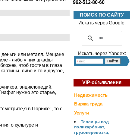
962-512-80-60
ПОИСК ПО САЙТУ
Искать через Google:
Искать через Yandex:
о деньги или металл. Мещане
иле - либо у них шкафы
ложек, чтоб гостям в глаза
артины, либо и то и другое,
VIP-объявления
очников, энциклопедий,
"нафиг нужно это старьё,
Недвижимость
Биржа труда
"смотрите,я в Пориже", то с
Услуги
Теплицы под
тия о культуре и
поликарбонат,
грузоперевозки,