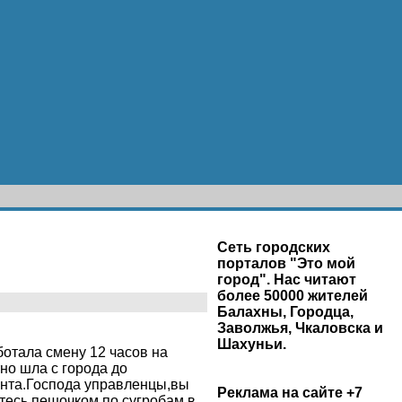
Сеть городских
порталов "Это мой
город". Нас читают
более 50000 жителей
Балахны, Городца,
Заволжья, Чкаловска и
Шахуньи.
ботала смену 12 часов на
но шла с города до
дента.Господа управленцы,вы
Реклама на сайте +7
итесь пешочком по сугробам в