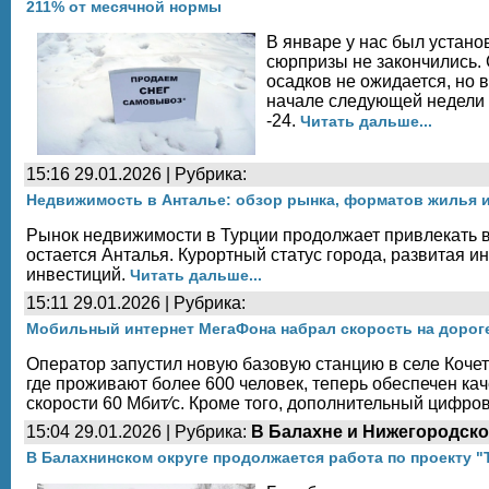
211% от месячной нормы
В январе у нас был устано
сюрпризы не закончились. 
осадков не ожидается, но 
начале следующей недели н
-24.
Читать дальше...
15:16 29.01.2026 | Рубрика:
Недвижимость в Анталье: обзор рынка, форматов жилья и
Рынок недвижимости в Турции продолжает привлекать 
остается Анталья. Курортный статус города, развитая и
инвестиций.
Читать дальше...
15:11 29.01.2026 | Рубрика:
Мобильный интернет МегаФона набрал скорость на дорог
Оператор запустил новую базовую станцию в селе Кочет
где проживают более 600 человек, теперь обеспечен ка
скорости 60 Мбит⁄с. Кроме того, дополнительный цифр
15:04 29.01.2026 | Рубрика:
В Балахне и Нижегородско
В Балахнинском округе продолжается работа по проекту 