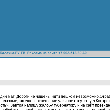
Балахна.РУ ТВ
Реклама на сайте +7 962-512-80-60
ет,один мат! Дороги не чищены,идти пешком невозможно.Отра
ролазные,так еще и освещение уличное отсутствует.Конкрет
есть?! Завтра напишу жалобу губернатору и на сайт прези
Попробуйте на своей шкуре испытать все эти прелести,пройд