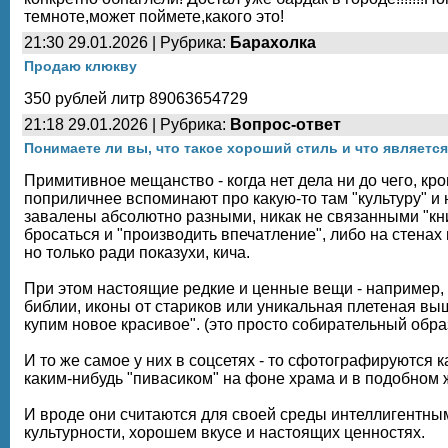
темноте,может поймете,какого это!
21:30 29.01.2026 | Рубрика:
Барахолка
Продаю клюкву
350 рублей литр 89063654729
21:18 29.01.2026 | Рубрика:
Вопрос-ответ
Понимаете ли вы, что такое хороший стиль и что являетс
Примитивное мещанство - когда нет дела ни до чего, кр
поприличнее вспоминают про какую-то там "культуру" и
завалены абсолютно разными, никак не связанными "кни
бросаться и "производить впечатление", либо на стенах
но только ради показухи, кича.
При этом настоящие редкие и ценные вещи - например,
библии, иконы от стариков или уникальная плетеная выш
купим новое красивое". (это просто собирательный обра
И то же самое у них в соцсетях - то сфотографируются 
каким-нибудь "пивасиком" на фоне храма и в подобном 
И вроде они считаются для своей среды интеллигентными
культурности, хорошем вкусе и настоящих ценностях.