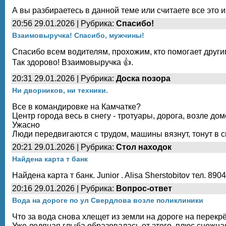
А вы разбираетесь в данной теме или считаете все это
20:56 29.01.2026 | Рубрика:
Спасибо!
Взаимовыручка! Спасибо, мужчины!
Спасибо всем водителям, прохожим, кто помогает другим
Так здорово! Взаимовыручка 👍.
20:31 29.01.2026 | Рубрика:
Доска позора
Ни дворников, ни техники.
Все в командировке на Камчатке?
Центр города весь в снегу - тротуары, дорога, возле до
Ужасно
Люди передвигаются с трудом, машины вязнут, тонут в сн
20:21 29.01.2026 | Рубрика:
Стол находок
Найдена карта т банк
Найдена карта т банк. Junior . Alisa Sherstobitov тел. 8
20:16 29.01.2026 | Рубрика:
Вопрос-ответ
Вода на дороге по ул Свердлова возле поликлиники
Что за вода снова хлещет из земли на дороге на перекр
Уже ледяная глыба образовалась от этого, плюс снежна