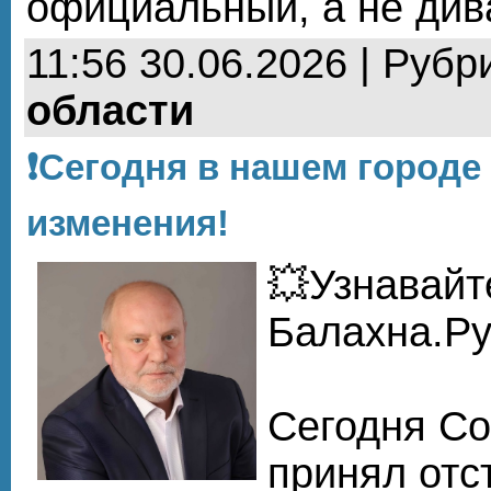
официальный, а не див
11:56 30.06.2026 | Рубр
области
❗Сегодня в нашем город
изменения!
💥Узнавайт
Балахна.Р
Сегодня Со
принял отс