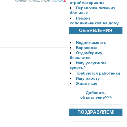
КОММЕНТАРИИ ДЛЯ САЙТА
CACKL
E
стройматериалы
Перевозка лежачих
больных
Ремонт
холодильников на дому
ОБЪЯВЛЕНИЯ
Недвижимость
Барахолка
Отдам/приму
бесплатно
Ищу услуги/где
купить?
Требуются работники
Ищу работу
Животные
Добавить
объявление>>>
ПОЗДРАВЛЯЕМ!