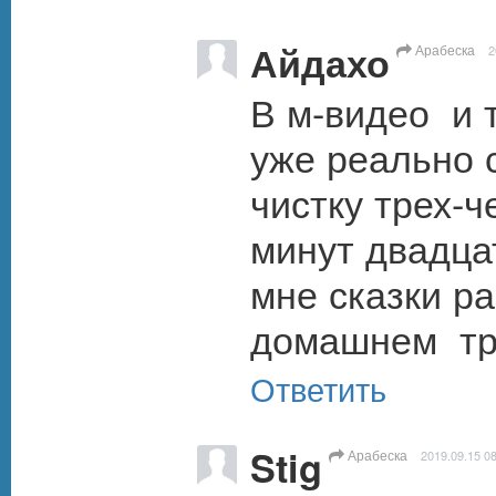
Айдахо
Арабеска
2
В м-видео  и
уже реально с
чистку трех-ч
минут двадцат
мне сказки р
домашнем  тру
Ответить
Stig
Арабеска
2019.09.15 0