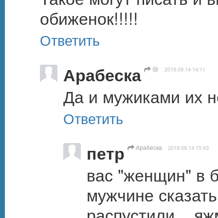
обиженок!!!!!
Ответить
Арабеска
😢
2019.09.14 14:11
Да и мужиками их н
Ответить
петр
Арабеска
2019.09.14 15:43
вас "женщин" в 
мужчине сказать 
распустили....я