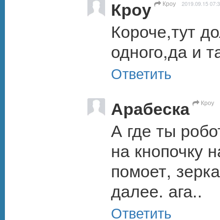
Кроу
Кроу
2019.09.15 07:
Короче,тут до
одного,да и т
Ответить
Арабеска
Кроу
А где ты робо
на кнопочку н
помоет, зерка
далее. ага..
Ответить