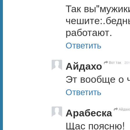
Так вы"мужики
чешите:.бедны
работают.
Ответить
Айдахо
Вот так
201
Эт вообще о 
Ответить
Арабеска
Айдах
Щас поясню!