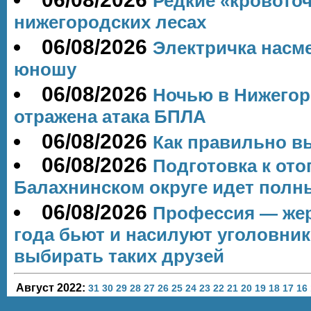
Редкие «кровото
нижегородских лесах
06/08/2026
Электричка насме
юношу
06/08/2026
️Ночью в Нижего
отражена атака БПЛА
06/08/2026
Как правильно в
06/08/2026
Подготовка к ото
Балахнинском округе идет полн
06/08/2026
Профессия — жер
года бьют и насилуют уголовник
выбирать таких друзей
Август 2022:
31
30
29
28
27
26
25
24
23
22
21
20
19
18
17
16