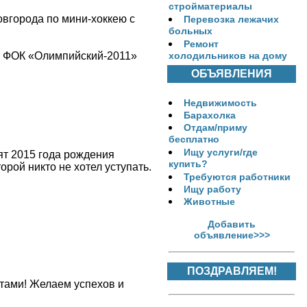
стройматериалы
вгорода по мини-хоккею с
Перевозка лежачих
больных
Ремонт
да ФОК «Олимпийский-2011»
холодильников на дому
ОБЪЯВЛЕНИЯ
Недвижимость
Барахолка
Отдам/приму
бесплатно
Ищу услуги/где
ят 2015 года рождения
купить?
рой никто не хотел уступать.
Требуются работники
Ищу работу
Животные
Добавить
объявление>>>
ПОЗДРАВЛЯЕМ!
тами! Желаем успехов и