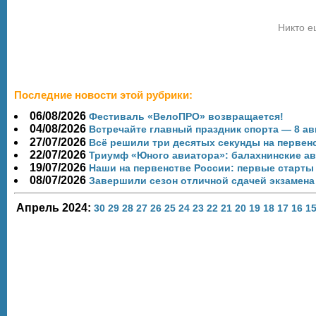
Никто е
Последние новости этой рубрики:
06/08/2026
Фестиваль «ВелоПРО» возвращается!
04/08/2026
Встречайте главный праздник спорта — 8 а
27/07/2026
Всё решили три десятых секунды на первенст
22/07/2026
Триумф «Юного авиатора»: балахнинские а
19/07/2026
Наши на первенстве России: первые старты
08/07/2026
Завершили сезон отличной сдачей экзамена
Апрель 2024:
30
29
28
27
26
25
24
23
22
21
20
19
18
17
16
1