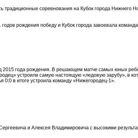
ь традиционные соревнования на Кубок города Нижнего Но
1 годов рождения победу и Кубок города завоевала коман
нд 2015 года рождения. В решающем матче самых юных реб
одец» устроили самую настоящую «ледовую зарубу», в кото
я 0:0 в итоге устроила команду «Нижегородец-1».
Сергеевича и Алексея Владимировича с высокими результа