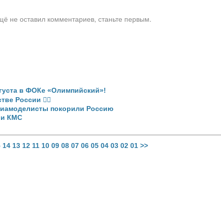
щё не оставил комментариев, станьте первым.
вгуста в ФОКе «Олимпийский»!
ве России 🏊‍♂
виамоделисты покорили Россию
 и КМС
5
14
13
12
11
10
09
08
07
06
05
04
03
02
01
>>