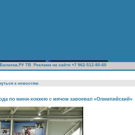
Балахна.РУ ТВ
Реклама на сайте +7 962-512-80-60
нуться к новостям
ода по мини-хоккею с мячом завоевал «Олимпийский»