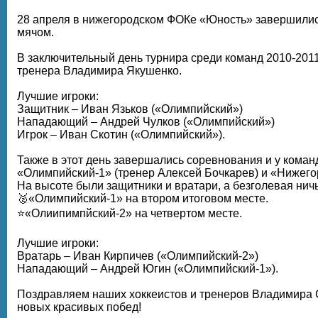
28 апреля в нижегородском ФОКе «Юность» завершилис
мячом.
В заключительный день турнира среди команд 2010-201
тренера Владимира Якушенко.
Лучшие игроки:
Защитник – Иван Язьков («Олимпийский»)
Нападающий – Андрей Чулков («Олимпийский»)
Игрок – Иван Скотин («Олимпийский»).
Также в этот день завершались соревнования и у кома
«Олимпийский-1» (тренер Алексей Бочкарев) и «Нижегор
На высоте были защитники и вратари, а безголевая ничь
🥈«Олимпийский-1» на втором итоговом месте.
⭐«Олиипимпйский-2» на четвертом месте.
Лучшие игроки:
Вратарь – Иван Кирпичев («Олимпийский-2»)
Нападающий – Андрей Югин («Олимпийский-1»).
Поздравляем наших хоккеистов и тренеров Владимира 
новых красивых побед!