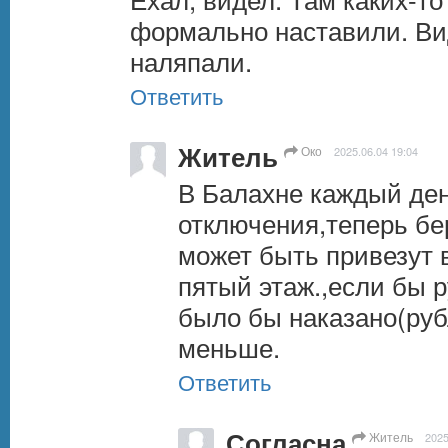
формально наставили. Вид
наляпали.
Ответить
Житель
Око
2025.06.04 19:04
В Балахне каждый ден
отключения,теперь бер
может быть привезут в
пятый этаж.,если бы р
было бы наказано(руб
меньше.
Ответить
Согласна
Житель
2025