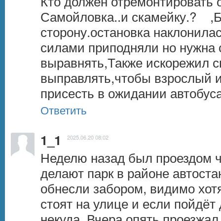
Кто должен отремонтировать о
Самойловка..и скамейку.?    ,
сторону.остановка наклонила
силами приподняли но нужна с
выравнять,Также искорежил с
выправлять,чтобы взрослый и
присесть в ожидании автобус
Ответить
1_1
2025.06.20 08:02
Неделю назад был проездом ч
делают парк в районе автоста
обнесли забором, видимо хотя
стоят на улице и если пойдёт 
некуда. Вчера опять проезжал